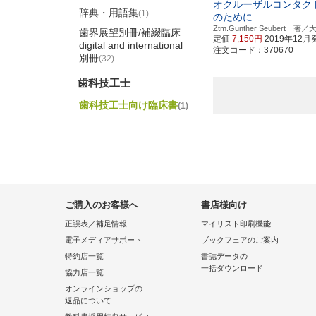
オクルーザルコンタクト
辞典・用語集
(1)
のために
Ztm.Gunther Seubert 
歯界展望別冊/補綴臨床
定価
7,150円
2019年12月
digital and international
注文コード：370670
別冊
(32)
歯科技工士
歯科技工士向け臨床書
(1)
ご購入のお客様へ
書店様向け
正誤表／補足情報
マイリスト印刷機能
電子メディアサポート
ブックフェアのご案内
特約店一覧
書誌データの
一括ダウンロード
協力店一覧
オンラインショップの
返品について