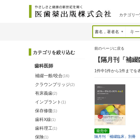
カテゴリ一
前のページに戻る
カテゴリを絞り込む
【隔月刊「補綴
歯科医師
1件中1件から1件までを
補綴一般/咬合
(16)
クラウンブリッジ
(2)
有床義歯
(2)
インプラント
(1)
保存修復
(1)
歯科X線
(1)
歯科理工
(1)
発売中
保険
隔月刊「補綴臨床」別冊
(1)