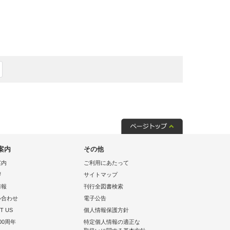
案内
その他
案内
ご利用にあたって
拶
サイトマップ
情報
刊行全図書検索
い合わせ
電子公告
T US
個人情報保護方針
00周年
特定個人情報の適正な