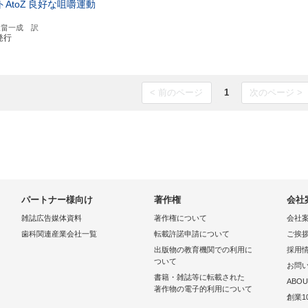
AtoZ
良好な咀嚼運動
著／大畠一成 訳
発行
< 前のページ
1
次のページ >
パートナー様向け
著作権
会社
雑誌広告媒体資料
著作権について
会社
歯科関連産業会社一覧
転載許諾申請について
ご挨
出版物の教育機関での利用に
採用
ついて
お問
書籍・雑誌等に転載された
ABOU
著作物の電子的利用について
創業1