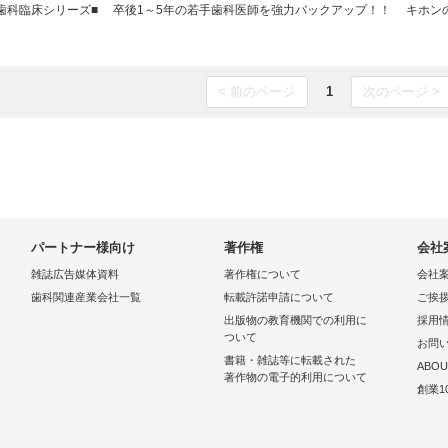
新歯科臨床シリーズ■ 卒後1～5年の若手歯科医師を強力バックアップ！！ キホンのキホン
< 前のページ
1
次のページ >
パートナー様向け
著作権
会社
雑誌広告媒体資料
著作権について
会社
歯科関連産業会社一覧
転載許諾申請について
ご挨
出版物の教育機関での利用に
採用
ついて
お問
書籍・雑誌等に転載された
ABOU
著作物の電子的利用について
創業1