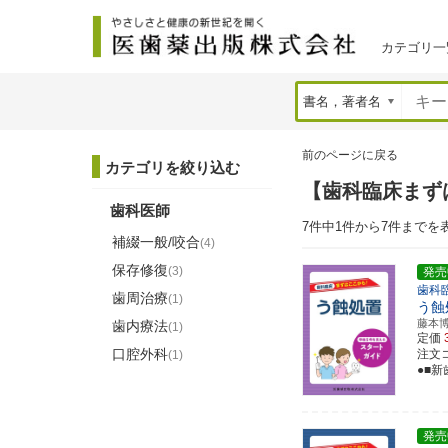
カテゴリ一
前のページに戻る
カテゴリを絞り込む
【歯科臨床まず
歯科医師
7件中1件から7件までを
補綴一般/咬合
(4)
保存修復
(3)
発売
歯科
歯周治療
(1)
う蝕
藤本
歯内療法
(1)
定価
口腔外科
注文コー
(1)
●■
発売