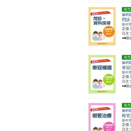
発売
歯科
問診
藤本
定価
注文コー
●■
発売
歯科
単冠
藤本
定価
注文コー
●■
発売
歯科
根管
藤本
定価
注文コー