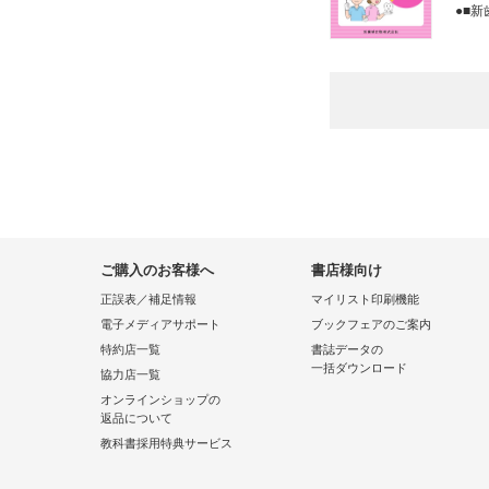
●■
ご購入のお客様へ
書店様向け
正誤表／補足情報
マイリスト印刷機能
電子メディアサポート
ブックフェアのご案内
特約店一覧
書誌データの
一括ダウンロード
協力店一覧
オンラインショップの
返品について
教科書採用特典サービス