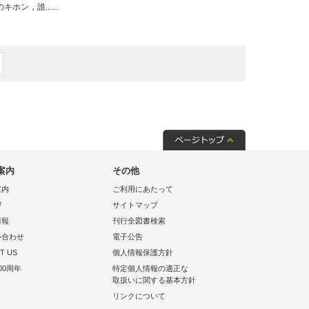
，誰......
案内
その他
案内
ご利用にあたって
拶
サイトマップ
情報
刊行全図書検索
い合わせ
電子公告
T US
個人情報保護方針
00周年
特定個人情報の適正な
取扱いに関する基本方針
リンクについて