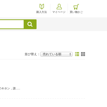
購入方法
マイページ
買い物かご
検索
並び替え：
，誰......