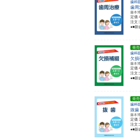
歯科
歯周
藤本
定価
注文コー
●■
発売
歯科
欠損
藤本
定価
注文コー
●■
発売
歯科
抜歯
藤本
定価
注文コー
●■