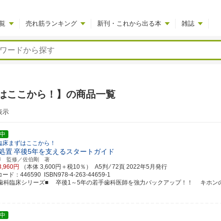
覧
売れ筋ランキング
新刊・これから出る本
雑誌
はここから！】の商品一覧
表示
中
臨床まずはここから！
処置
卒後5年を支えるスタートガイド
博 監修／佐伯剛 著
3,960円
（本体 3,600円＋税10％） A5判 ⁄ 72頁
2022年5月発行
ド：446590 ISBN978-4-263-44659-1
新歯科臨床シリーズ■ 卒後1～5年の若手歯科医師を強力バックアップ！！ キホンのキホン
中