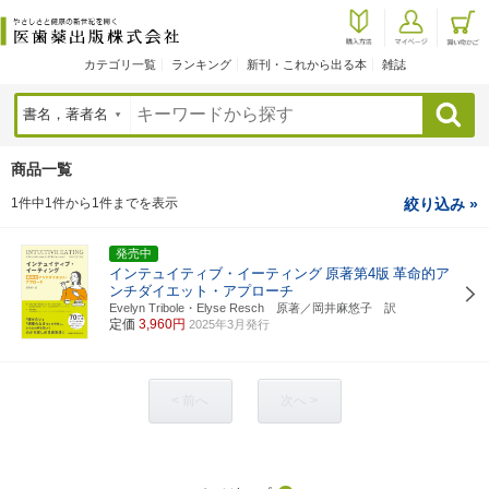
カテゴリ一覧
ランキング
新刊・これから出る本
雑誌
検索
商品一覧
1件中1件から1件までを表示
絞り込み »
発売中
インテュイティブ・イーティング
原著第4版
革命的ア
ンチダイエット・アプローチ
Evelyn Tribole・Elyse Resch 原著／岡井麻悠子 訳
定価
3,960円
2025年3月発行
< 前へ
次へ >