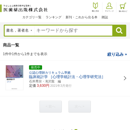
カテゴリ一覧
ランキング
新刊・これから出る本
雑誌
検索
商品一覧
1件中1件から1件までを表示
絞り込み »
発売中
公認心理師カリキュラム準拠
臨床統計学
［心理学統計法・心理学研究法］
石井秀宗・滝沢龍 編
定価
3,630円
2021年3月発行
< 前へ
次へ >