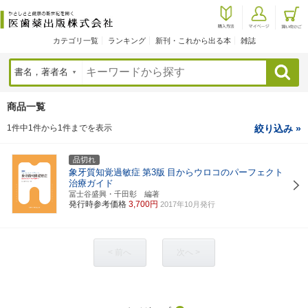
カテゴリ一覧
ランキング
新刊・これから出る本
雑誌
検索
商品一覧
1件中1件から1件までを表示
絞り込み »
品切れ
象牙質知覚過敏症
第3版
目からウロコのパーフェクト
治療ガイド
冨士谷盛興・千田彰 編著
発行時参考価格
3,700円
2017年10月発行
< 前へ
次へ >