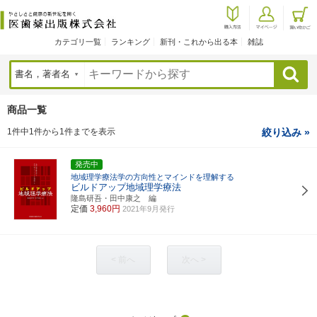
カテゴリ一覧
ランキング
新刊・これから出る本
雑誌
検索
商品一覧
1件中1件から1件までを表示
絞り込み »
発売中
地域理学療法学の方向性とマインドを理解する
ビルドアップ地域理学療法
隆島研吾・田中康之 編
定価
3,960円
2021年9月発行
< 前へ
次へ >