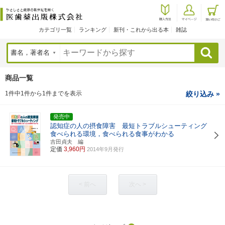
カテゴリ一覧
ランキング
新刊・これから出る本
雑誌
検索
商品一覧
1件中1件から1件までを表示
絞り込み »
発売中
認知症の人の摂食障害 最短トラブルシューティング
食べられる環境，食べられる食事がわかる
吉田貞夫 編
定価
3,960円
2014年9月発行
< 前へ
次へ >