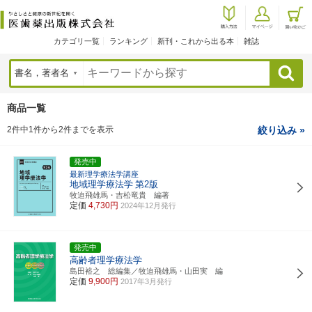
カテゴリ一覧
ランキング
新刊・これから出る本
雑誌
検索
商品一覧
2件中1件から2件までを表示
絞り込み »
発売中
最新理学療法学講座
地域理学療法学
第2版
牧迫飛雄馬・吉松竜貴 編著
定価
4,730円
2024年12月発行
発売中
高齢者理学療法学
島田裕之 総編集／牧迫飛雄馬・山田実 編
定価
9,900円
2017年3月発行