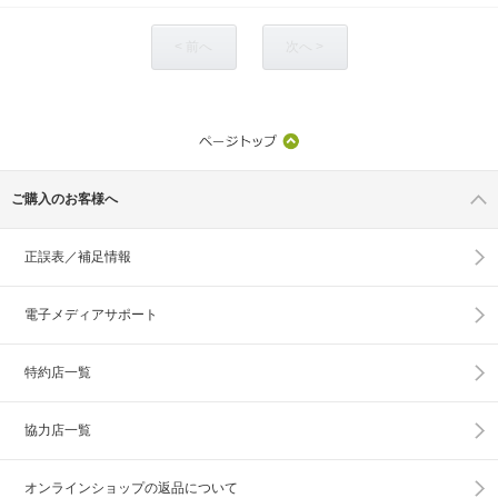
< 前へ
次へ >
ご購入のお客様へ
正誤表／補足情報
電子メディアサポート
特約店一覧
協力店一覧
オンラインショップの
返品について