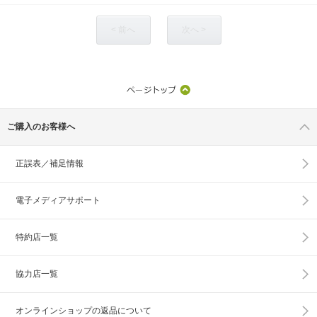
< 前へ
次へ >
ご購入のお客様へ
正誤表／補足情報
電子メディアサポート
特約店一覧
協力店一覧
オンラインショップの
返品について