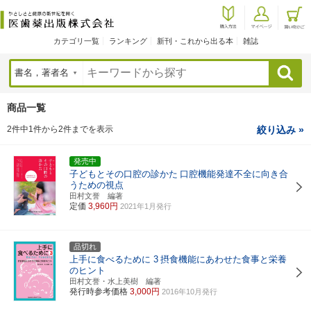
カテゴリ一覧
ランキング
新刊・これから出る本
雑誌
検索
商品一覧
2件中1件から2件までを表示
絞り込み »
発売中
子どもとその口腔の診かた
口腔機能発達不全に向き合
うための視点
田村文誉 編著
定価
3,960円
2021年1月発行
品切れ
上手に食べるために 3
摂食機能にあわせた食事と栄養
のヒント
田村文誉・水上美樹 編著
発行時参考価格
3,000円
2016年10月発行