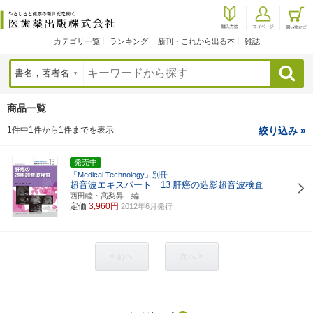
カテゴリ一覧
ランキング
新刊・これから出る本
雑誌
検索
商品一覧
1件中1件から1件までを表示
絞り込み »
発売中
「Medical Technology」別冊
超音波エキスパート 13
肝癌の造影超音波検査
西田睦・髙梨昇 編
定価
3,960円
2012年6月発行
< 前へ
次へ >