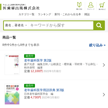
カテゴリ一覧
ランキング
新刊・これから出る本
雑誌
検索
商品一覧
8件中1件から8件までを表示
絞り込み »
発売中
老年歯科医学
第2版
森戸光彦 編集主幹／山根源之・櫻井薫・羽村章・下山和弘・
柿木保明 編著
定価
12,100円
2022年3月発行
発売中
老年歯科医学用語辞典
第3版
日本老年歯科医学会 編
定価
4,730円
2023年3月発行