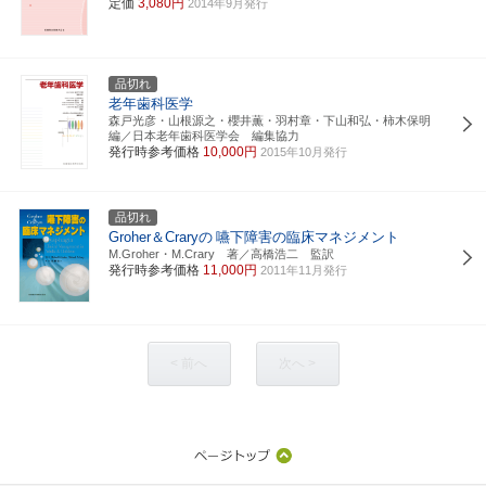
定価
3,080円
2014年9月発行
品切れ
老年歯科医学
森戸光彦・山根源之・櫻井薫・羽村章・下山和弘・柿木保明
編／日本老年歯科医学会 編集協力
発行時参考価格
10,000円
2015年10月発行
品切れ
Groher＆Craryの
嚥下障害の臨床マネジメント
M.Groher・M.Crary 著／高橋浩二 監訳
発行時参考価格
11,000円
2011年11月発行
< 前へ
次へ >