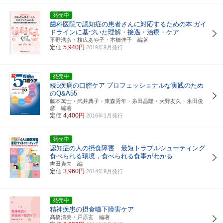
発売中
歯科医院で認知症の患者さんに対応するための本
ガイ
ドラインに基づいた理解・接遇・治療・ケア
平野浩彦・枝広あや子・本橋佳子 編著
定価
5,940円
2019年9月発行
発売中
続5疾病の口腔ケア
プロフェッショナルな実践のため
のQ&A55
藤本篤士・武井典子・東森秀年・糸田昌隆・大野友久・永田俊
彦 編著
定価
4,400円
2016年1月発行
発売中
認知症の人の摂食障害 最短トラブルシューティング
食べられる環境，食べられる食事がわかる
吉田貞夫 編
定価
3,960円
2014年9月発行
発売中
精神疾患の摂食嚥下障害ケア
髙橋清美・戸原玄 編著