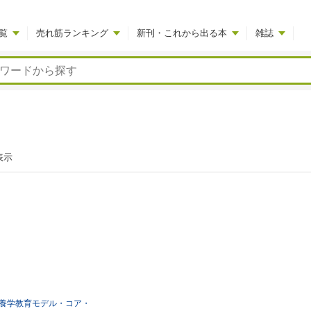
覧
売れ筋ランキング
新刊・これから出る本
雑誌
表示
養学教育モデル・コア・