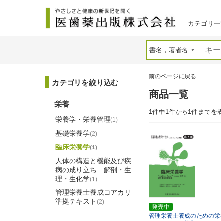
カテゴリ一
前のページに戻る
カテゴリを絞り込む
商品一覧
栄養
1件中1件から1件までを
栄養学・栄養管理
(1)
基礎栄養学
(2)
臨床栄養学
(1)
人体の構造と機能及び疾
病の成り立ち 解剖・生
理・生化学
(1)
管理栄養士養成コアカリ
準拠テキスト
(2)
発売中
管理栄養士養成のための栄