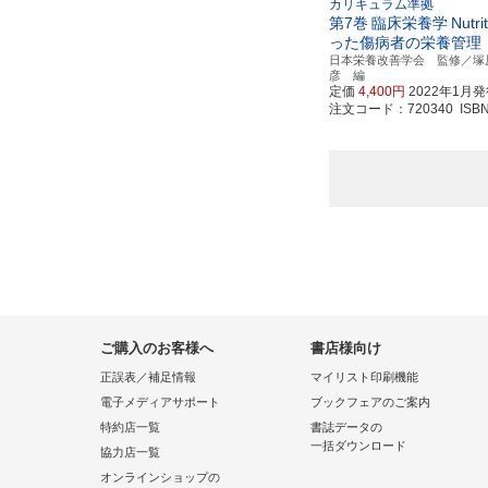
カリキュラム準拠
第7巻
臨床栄養学
Nutr
った傷病者の栄養管理
日本栄養改善学会 監修／塚
彦 編
定価
4,400円
2022年1月
注文コード：720340 ISBN97
ご購入のお客様へ
書店様向け
正誤表／補足情報
マイリスト印刷機能
電子メディアサポート
ブックフェアのご案内
特約店一覧
書誌データの
一括ダウンロード
協力店一覧
オンラインショップの