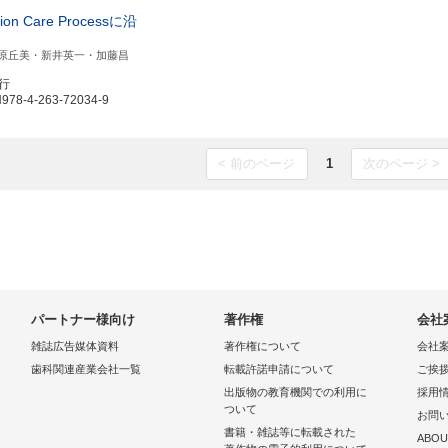
ition Care Processに沿
原丘美・新井英一・加藤昌
発行
8-4-263-72034-9
< 前のページ
1
次のページ >
パートナー様向け
著作権
会社
雑誌広告媒体資料
著作権について
会社
歯科関連産業会社一覧
転載許諾申請について
ご挨
出版物の教育機関での利用に
採用
ついて
お問
書籍・雑誌等に転載された
ABOU