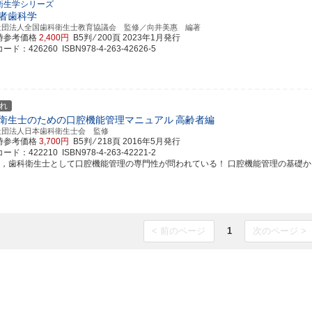
衛生学シリーズ
者歯科学
社団法人全国歯科衛生士教育協議会 監修／向井美惠 編著
時参考価格
2,400円
B5判 ⁄ 200頁
2023年1月発行
ド：426260 ISBN978-4-263-42626-5
れ
衛生士のための口腔機能管理マニュアル
高齢者編
社団法人日本歯科衛生士会 監修
時参考価格
3,700円
B5判 ⁄ 218頁
2016年5月発行
ド：422210 ISBN978-4-263-42221-2
ま，歯科衛生士として口腔機能管理の専門性が問われている！ 口腔機能管理の基礎から臨床
< 前のページ
1
次のページ >