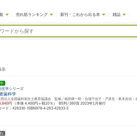
覧
売れ筋ランキング
新刊・これから出る本
雑誌
表示
中
衛生学シリーズ
者歯科学
社団法人全国歯科衛生士教育協議会 監修／植田耕一郎・合場千佳子・戸原玄・眞木吉信・
4,840円
（本体 4,400円＋税10％） B5判 ⁄ 360頁
2023年1月発行
ド：426330 ISBN978-4-263-42633-3
れ