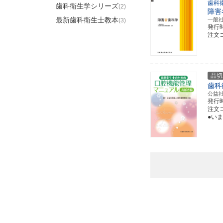
歯科
歯科衛生学シリーズ
(2)
障害
最新歯科衛生士教本
一般
(3)
発行
注文コー
品切
歯科
公益
発行
注文コー
●い