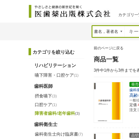
カテゴリ一
前のページに戻る
カテゴリを絞り込む
商品一覧
リハビリテーション
3件中1件から3件までを
嚥下障害・口腔ケア
(1)
発売
歯科医師
歯科
高齢
摂食嚥下
(3)
一般
口腔ケア
(1)
定価
注文コー
障害者歯科/老年歯科
(3)
歯科衛生士
歯科衛生士向け臨床書
(7)
品切