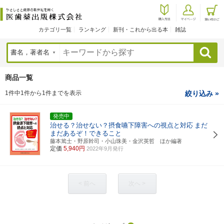
カテゴリ一覧
ランキング
新刊・これから出る本
雑誌
検索
商品一覧
1件中1件から1件までを表示
絞り込み »
発売中
治せる？治せない？摂食嚥下障害への視点と対応
まだ
まだあるぞ！できること
藤本篤士・野原幹司・小山珠美・金沢英哲 ほか編著
定価
5,940円
2022年9月発行
< 前へ
次へ >