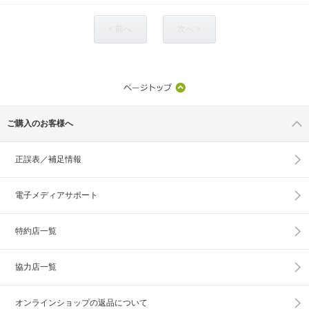
< 前へ
次へ >
ご購入のお客様へ
正誤表／補足情報
電子メディアサポート
特約店一覧
協力店一覧
オンラインショップの
返品について