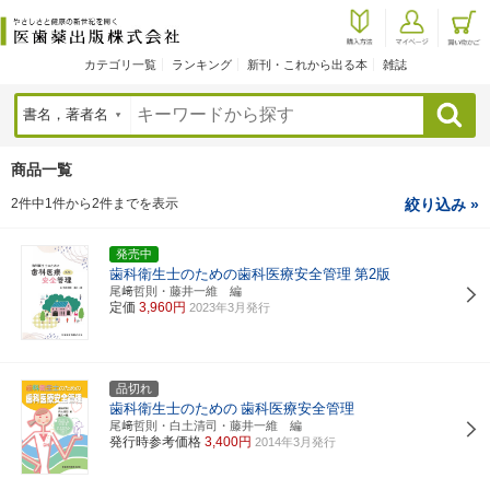
カテゴリ一覧
ランキング
新刊・これから出る本
雑誌
検索
商品一覧
2件中1件から2件までを表示
絞り込み »
発売中
歯科衛生士のための歯科医療安全管理
第2版
尾﨑哲則・藤井一維 編
定価
3,960円
2023年3月発行
品切れ
歯科衛生士のための
歯科医療安全管理
尾﨑哲則・白土清司・藤井一維 編
発行時参考価格
3,400円
2014年3月発行