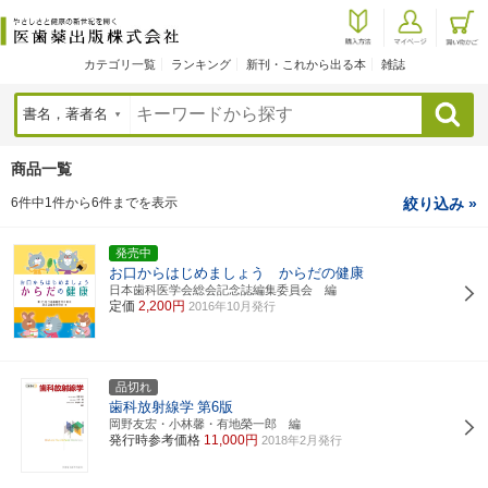
カテゴリ一覧
ランキング
新刊・これから出る本
雑誌
検索
商品一覧
6件中1件から6件までを表示
絞り込み »
発売中
お口からはじめましょう からだの健康
日本歯科医学会総会記念誌編集委員会 編
定価
2,200円
2016年10月発行
品切れ
歯科放射線学
第6版
岡野友宏・小林馨・有地榮一郎 編
発行時参考価格
11,000円
2018年2月発行