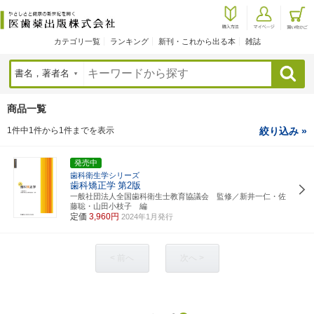
カテゴリ一覧
ランキング
新刊・これから出る本
雑誌
検索
商品一覧
1件中1件から1件までを表示
絞り込み »
発売中
歯科衛生学シリーズ
歯科矯正学
第2版
一般社団法人全国歯科衛生士教育協議会 監修／新井一仁・佐
藤聡・山田小枝子 編
定価
3,960円
2024年1月発行
< 前へ
次へ >