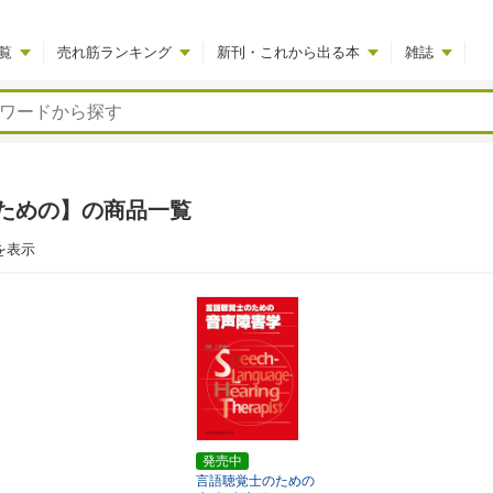
覧
売れ筋ランキング
新刊・これから出る本
雑誌
ための】の商品一覧
を表示
発売中
言語聴覚士のための