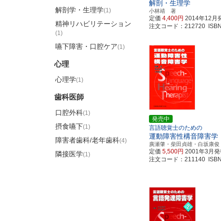
解剖・生理学
解剖学・生理学
(1)
小林靖 著
定価
4,400円
2014年12月
精神リハビリテーション
注文コード：212720 ISBN97
(1)
嚥下障害・口腔ケア
(1)
心理
心理学
(1)
歯科医師
口腔外科
(1)
発売中
摂食嚥下
(1)
言語聴覚士のための
運動障害性構音障害学
障害者歯科/老年歯科
(4)
廣瀬肇・柴田貞雄・白坂康俊
定価
5,500円
2001年3月
隣接医学
(1)
注文コード：211140 ISBN97