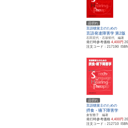
品切れ
言語聴覚士のための
言語発達障害学
第2版
石田宏代・石坂郁代 編著
発行時参考価格
4,400円
2
注文コード：217190 ISBN97
品切れ
言語聴覚士のための
摂食・嚥下障害学
倉智雅子 編著
発行時参考価格
4,400円
2
注文コード：212710 ISBN97