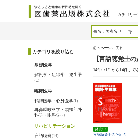
カテゴリ一
前のページに戻る
カテゴリを絞り込む
【言語聴覚士の
基礎医学
14件中1件から14件まで
解剖学・組織学・発生学
(1)
臨床医学
精神医学・心身医学
(1)
耳鼻咽喉科学・頭頸部外
科学・眼科学
(2)
リハビリテーション
発売中
言語聴覚士のための
言語聴覚
(14)