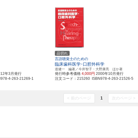
品切れ
言語聴覚士のための
臨床歯科医学･口腔外科学
道健一 編著／今井智子・大野康亮 ほか著
012年3月発行
発行時参考価格
4,000円
2000年10月発行
8-4-263-21269-1
注文コード：215260 ISBN978-4-263-21526-5
< 前のページ
1
次のページ >