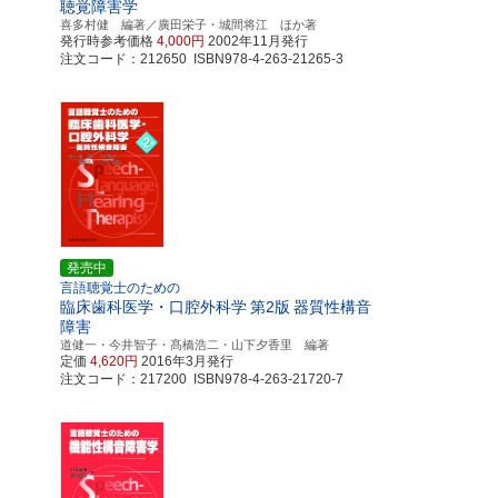
聴覚障害学
喜多村健 編著／廣田栄子・城間将江 ほか著
発行時参考価格
4,000円
2002年11月発行
注文コード：212650 ISBN978-4-263-21265-3
発売中
言語聴覚士のための
臨床歯科医学・口腔外科学
第2版
器質性構音
障害
道健一・今井智子・髙橋浩二・山下夕香里 編著
定価
4,620円
2016年3月発行
注文コード：217200 ISBN978-4-263-21720-7