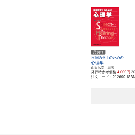
品切れ
言語聴覚士のための
心理学
山田弘幸 編著
発行時参考価格
4,000円
2
注文コード：212690 ISBN97