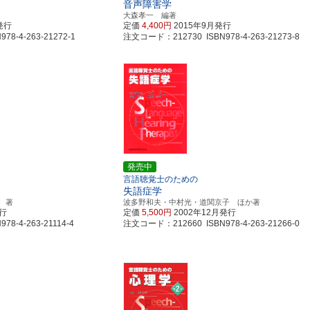
音声障害学
大森孝一 編著
発行
定価
4,400円
2015年9月発行
8-4-263-21272-1
注文コード：212730 ISBN978-4-263-21273-8
発売中
言語聴覚士のための
失語症学
 著
波多野和夫・中村光・道関京子 ほか著
発行
定価
5,500円
2002年12月発行
8-4-263-21114-4
注文コード：212660 ISBN978-4-263-21266-0