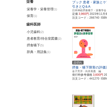
栄養
ブック
患者・家族とケ
引きとQ＆A
栄養学・栄養管理
(1)
日本神経摂食嚥下・栄養学会
定価
3,960円
2023年11月
保育
(1)
注文コード：266740 ISBN97
歯科医師
小児歯科
(2)
患者教育/待合室図書
(2)
摂食嚥下
(5)
辞典・用語集
(1)
品切れ
摂食・嚥下障害の評価
金子芳洋・向井美惠 編
発行時参考価格
3,600円
2
注文コード：441270 ISBN97