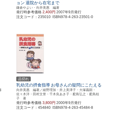
ョン
退院から在宅まで
鎌倉やよい・向井美惠 編著
発行時参考価格
2,400円
2007年9月発行
注文コード：235010 ISBN978-4-263-23501-0
品切れ
乳幼児の摂食指導
お母さんの疑問にこたえる
藤
向井美惠 編著／綾野理加・井上美津子・大塚義顕・
佐々木洋・田村文誉・千木良あき子・蓜島弘之・蓜島桂
子 著
発行時参考価格
3,800円
2000年9月発行
注文コード：454840 ISBN978-4-263-45484-8