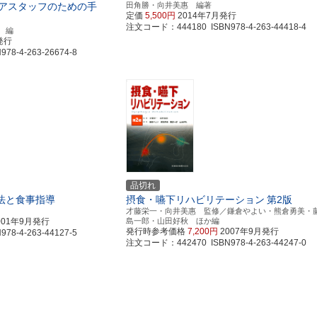
アスタッフのための手
田角勝・向井美惠 編著
定価
5,500円
2014年7月発行
注文コード：444180 ISBN978-4-263-44418-4
 編
発行
8-4-263-26674-8
品切れ
法と食事指導
摂食・嚥下リハビリテーション
第2版
才藤栄一・向井美惠 監修／鎌倉やよい・熊倉勇美・
001年9月発行
島一郎・山田好秋 ほか編
発行時参考価格
7,200円
2007年9月発行
8-4-263-44127-5
注文コード：442470 ISBN978-4-263-44247-0