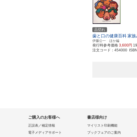
品切れ
歯と口の健康百科
家族
伊藤公一 ほか編
発行時参考価格
3,600円
1
注文コード：454000 ISBN97
ご購入のお客様へ
書店様向け
正誤表／補足情報
マイリスト印刷機能
電子メディアサポート
ブックフェアのご案内