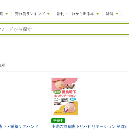
覧
売れ筋ランキング
新刊・これから出る本
雑誌
表示
発売中
嚥下・栄養ケアハンド
小児の摂食嚥下リハビリテーション
第2版