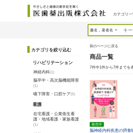
カテゴリ一
前のページに戻る
カテゴリを絞り込む
商品一覧
リハビリテーション
7件中1件から7件までを
神経内科
(1)
脳卒中・高次脳機能障害
(1)
嚥下障害・口腔ケア
(5)
看護
在宅看護・公衆衛生看
護・地域看護・家族看護
発売中
(1)
脳神経内科疾患の摂食