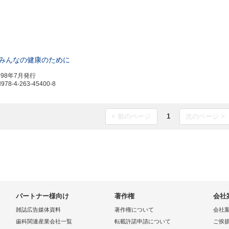
みんなの健康のために
998年7月発行
8-4-263-45400-8
< 前のページ
1
次のページ >
パートナー様向け
著作権
会社
雑誌広告媒体資料
著作権について
会社
歯科関連産業会社一覧
転載許諾申請について
ご挨