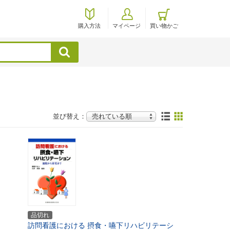
購入方法
マイページ
買い物かご
検索
並び替え：
品切れ
訪問看護における 摂食・嚥下リハビリテーシ