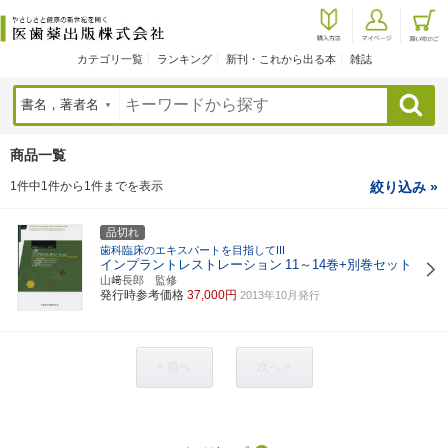
カテゴリ一覧
ランキング
新刊・これから出る本
雑誌
検索
商品一覧
1件中1件から1件までを表示
絞り込み »
品切れ
歯科臨床のエキスパートを目指してIII
インプラントレストレーション
11～14巻+別巻セット
山﨑長郎 監修
発行時参考価格
37,000円
2013年10月発行
< 前へ
次へ >