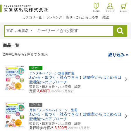
カテゴリ一覧
ランキング
新刊・これから出る本
雑誌
検索
商品一覧
2件中1件から2件までを表示
絞り込み »
発売中
デンタルハイジーン別冊傑作選
わかる・気づく・対応できる！
診療室からはじめる口
腔機能へのアプローチ
菊谷武・田村文誉・水上美樹 編著
定価
3,630円
2022年12月発行
品切れ
月刊「デンタルハイジーン」別冊
わかる・気づく・対応できる！
診療室からはじめる口
腔機能へのアプローチ
菊谷武・田村文誉・水上美樹 編著
発行時参考価格
3,300円
2016年4月発行