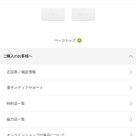
< 前へ
次へ >
ご購入のお客様へ
正誤表／補足情報
電子メディアサポート
特約店一覧
協力店一覧
オンラインショップの
返品について