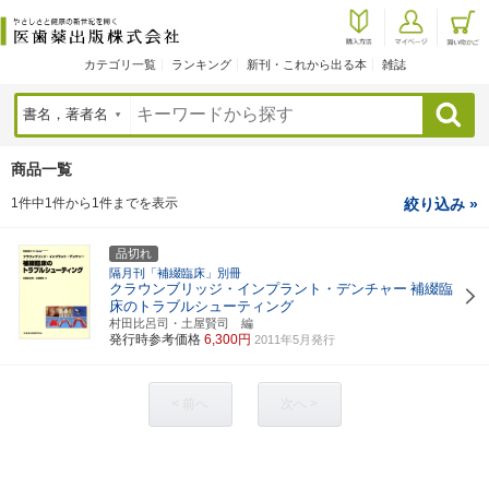
カテゴリ一覧
ランキング
新刊・これから出る本
雑誌
検索
商品一覧
1件中1件から1件までを表示
絞り込み »
品切れ
隔月刊「補綴臨床」別冊
クラウンブリッジ・インプラント・デンチャー
補綴臨
床のトラブルシューティング
村田比呂司・土屋賢司 編
発行時参考価格
6,300円
2011年5月発行
< 前へ
次へ >