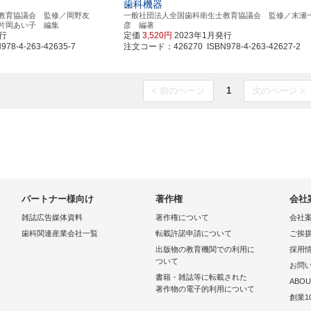
歯科機器
教育協議会 監修／岡野友
一般社団法人全国歯科衛生士教育協議会 監修／末瀬
片岡あい子 編集
彦 編著
発行
定価
3,520円
2023年1月発行
8-4-263-42635-7
注文コード：426270 ISBN978-4-263-42627-2
< 前のページ
1
次のページ >
パートナー様向け
著作権
会社
雑誌広告媒体資料
著作権について
会社
歯科関連産業会社一覧
転載許諾申請について
ご挨
出版物の教育機関での利用に
採用
ついて
お問
書籍・雑誌等に転載された
ABOU
著作物の電子的利用について
創業1