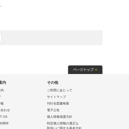
一
案内
その他
案内
ご利用にあたって
拶
サイトマップ
情報
刊行全図書検索
い合わせ
電子公告
T US
個人情報保護方針
00周年
特定個人情報の適正な
取扱いに関する基本方針