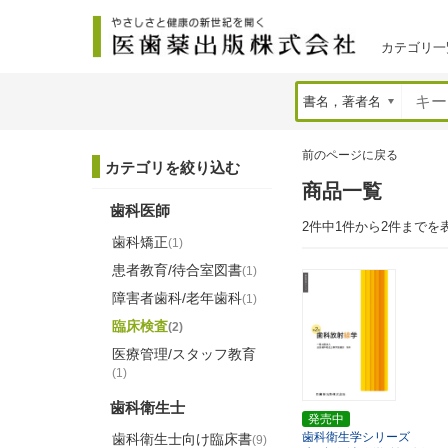
カテゴリ一
前のページに戻る
カテゴリを絞り込む
商品一覧
歯科医師
2件中1件から2件までを
歯科矯正
(1)
患者教育/待合室図書
(1)
障害者歯科/老年歯科
(1)
臨床検査
(2)
医療管理/スタッフ教育
(1)
歯科衛生士
発売中
歯科衛生学シリーズ
歯科衛生士向け臨床書
(9)