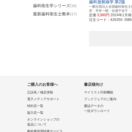
歯科放射線学
第2版
歯科衛生学シリーズ
(16)
一般社団法人全国歯科衛生士
宏・升井一朗・合場千佳子・
最新歯科衛生士教本
(17)
定価
3,080円
2024年1月
注文コード：426350 ISBN97
ご購入のお客様へ
書店様向け
正誤表／補足情報
マイリスト印刷機能
電子メディアサポート
ブックフェアのご案内
特約店一覧
書誌データの
一括ダウンロード
協力店一覧
オンラインショップの
返品について
教科書採用特典サービス