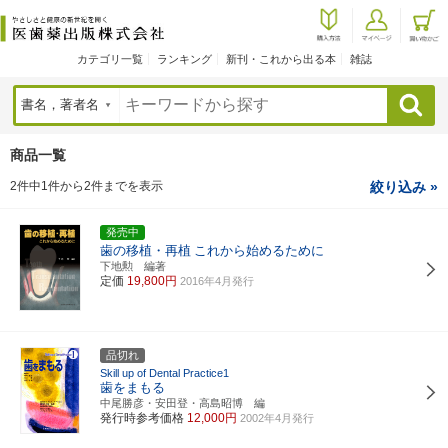
カテゴリ一覧
ランキング
新刊・これから出る本
雑誌
検索
商品一覧
2件中1件から2件までを表示
絞り込み »
発売中
歯の移植・再植
これから始めるために
下地勲 編著
定価
19,800円
2016年4月発行
品切れ
Skill up of Dental Practice1
歯をまもる
中尾勝彦・安田登・高島昭博 編
発行時参考価格
12,000円
2002年4月発行