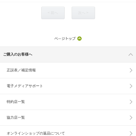
< 前へ
次へ >
ご購入のお客様へ
正誤表／補足情報
電子メディアサポート
特約店一覧
協力店一覧
オンラインショップの
返品について