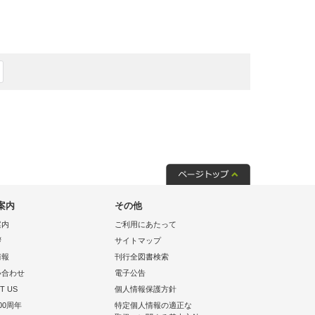
案内
その他
案内
ご利用にあたって
拶
サイトマップ
情報
刊行全図書検索
い合わせ
電子公告
T US
個人情報保護方針
00周年
特定個人情報の適正な