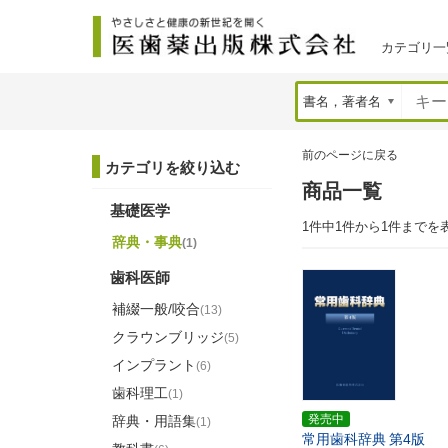
カテゴリ一
前のページに戻る
カテゴリを絞り込む
商品一覧
基礎医学
1件中1件から1件までを
辞典・事典
(1)
歯科医師
補綴一般/咬合
(13)
クラウンブリッジ
(5)
インプラント
(6)
歯科理工
(1)
発売中
辞典・用語集
(1)
常用歯科辞典
第4版