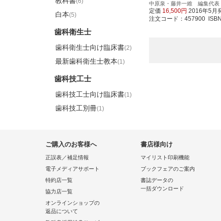
教科書
(6)
中原泉・藤井一維 編集代表
定価
16,500円
2016年5月
白本
(5)
注文コード：457900 ISBN97
歯科衛生士
歯科衛生士向け臨床書
(2)
最新歯科衛生士教本
(1)
歯科技工士
歯科技工士向け臨床書
(1)
歯科技工別冊
(1)
ご購入のお客様へ
書店様向け
正誤表／補足情報
マイリスト印刷機能
電子メディアサポート
ブックフェアのご案内
特約店一覧
書誌データの
一括ダウンロード
協力店一覧
オンラインショップの
返品について