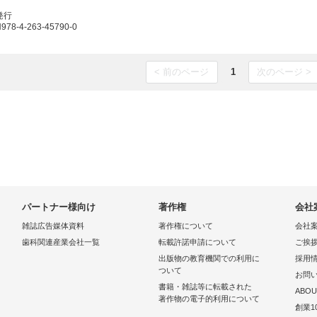
発行
8-4-263-45790-0
< 前のページ
1
次のページ >
パートナー様向け
著作権
会社
雑誌広告媒体資料
著作権について
会社
歯科関連産業会社一覧
転載許諾申請について
ご挨
出版物の教育機関での利用に
採用
ついて
お問
書籍・雑誌等に転載された
ABOU
著作物の電子的利用について
創業1