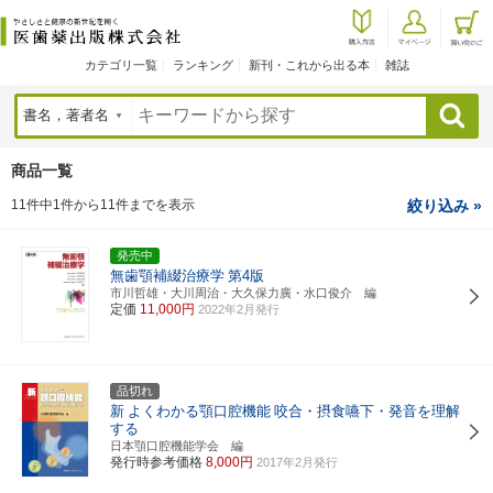
カテゴリ一覧
ランキング
新刊・これから出る本
雑誌
検索
商品一覧
11件中1件から11件までを表示
絞り込み »
発売中
無歯顎補綴治療学
第4版
市川哲雄・大川周治・大久保力廣・水口俊介 編
定価
11,000円
2022年2月発行
品切れ
新
よくわかる顎口腔機能
咬合・摂食嚥下・発音を理解
する
日本顎口腔機能学会 編
発行時参考価格
8,000円
2017年2月発行