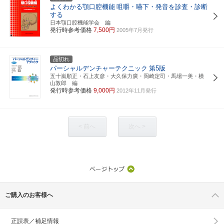
よくわかる顎口腔機能
咀嚼・嚥下・発音を診査・診断
する
日本顎口腔機能学会 編
発行時参考価格
7,500円
2005年7月発行
品切れ
パーシャルデンチャーテクニック
第5版
五十嵐順正・石上友彦・大久保力廣・岡崎定司・馬場一美・横
山敦郎 編
発行時参考価格
9,000円
2012年11月発行
< 前へ
次へ >
ご購入のお客様へ
正誤表／補足情報