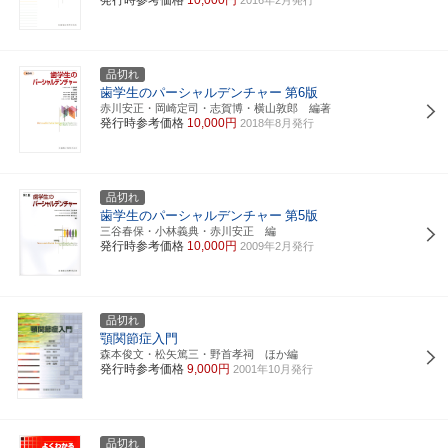
品切れ
歯学生のパーシャルデンチャー
第6版
赤川安正・岡崎定司・志賀博・横山敦郎 編著
発行時参考価格
10,000円
2018年8月発行
品切れ
歯学生のパーシャルデンチャー
第5版
三谷春保・小林義典・赤川安正 編
発行時参考価格
10,000円
2009年2月発行
品切れ
顎関節症入門
森本俊文・松矢篤三・野首孝祠 ほか編
発行時参考価格
9,000円
2001年10月発行
品切れ