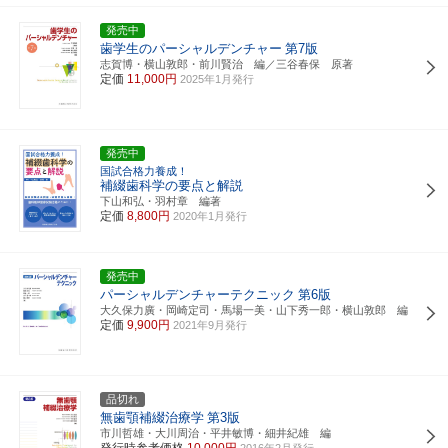
発売中
歯学生のパーシャルデンチャー
第7版
志賀博・横山敦郎・前川賢治 編／三谷春保 原著
定価
11,000円
2025年1月発行
発売中
国試合格力養成！
補綴歯科学の要点と解説
下山和弘・羽村章 編著
定価
8,800円
2020年1月発行
発売中
パーシャルデンチャーテクニック
第6版
大久保力廣・岡崎定司・馬場一美・山下秀一郎・横山敦郎 編
定価
9,900円
2021年9月発行
品切れ
無歯顎補綴治療学
第3版
市川哲雄・大川周治・平井敏博・細井紀雄 編
発行時参考価格
10,000円
2016年2月発行