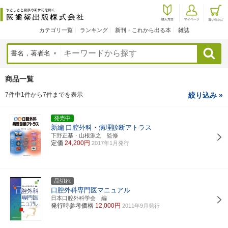
カテゴリ一覧
ランキング
新刊・これから出る本
雑誌
検索
商品一覧
7件中1件から7件までを表示
絞り込み »
発売中
新編
口腔外科・病理診断アトラス
下野正基・山根源之 監修
定価
24,200円
2017年1月発行
品切れ
口腔外科専門医マニュアル
日本口腔外科学会 編
発行時参考価格
12,000円
2011年9月発行