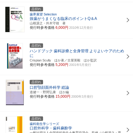
品切れ
歯界展望 Selection
抜歯がうまくなる臨床のポイントQ＆A
山根源之・外木守雄 著
発行時参考価格
6,000円
2010年12月発行
品切れ
ハンドブック
歯科診療と全身管理
よりよいケアのため
に
Crispian Scully ほか著／古屋英毅 ほか監訳
発行時参考価格
5,200円
2001年5月発行
品切れ
口腔顎顔面外科学
総論
道健一・野間弘康 ほか編
発行時参考価格
15,000円
2000年3月発行
品切れ
歯科衛生学シリーズ
口腔外科学・歯科麻酔学
一般社団法人全国歯科衛生士教育協議会 監修／山根源之・栗