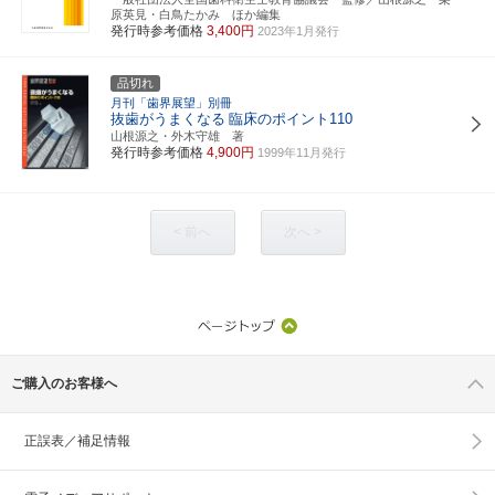
原英見・白鳥たかみ ほか編集
発行時参考価格
3,400円
2023年1月発行
品切れ
月刊「歯界展望」別冊
抜歯がうまくなる
臨床のポイント110
山根源之・外木守雄 著
発行時参考価格
4,900円
1999年11月発行
< 前へ
次へ >
ご購入のお客様へ
正誤表／補足情報