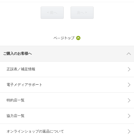
< 前へ
次へ >
ご購入のお客様へ
正誤表／補足情報
電子メディアサポート
特約店一覧
協力店一覧
オンラインショップの
返品について