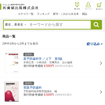
カテゴリ一覧
ランキング
新刊・これから出る本
雑誌
検索
商品一覧
2件中1件から2件までを表示
絞り込み »
品切れ
新予防歯科学
／上下 第3版
米満正美・小林清吾・宮﨑秀夫 ほか編著
発行時参考価格
9,500円
2003年10月発行
品切れ
実践予防歯科
予防歯科臨床教育協議会 編
発行時参考価格
9,500円
1999年8月発行