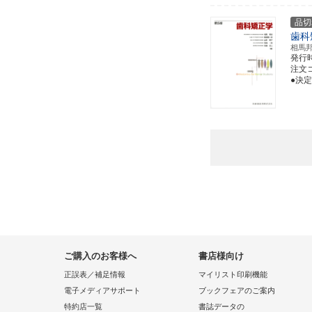
品切
歯科
相馬
発行
注文コー
●決
ご購入のお客様へ
書店様向け
正誤表／補足情報
マイリスト印刷機能
電子メディアサポート
ブックフェアのご案内
特約店一覧
書誌データの