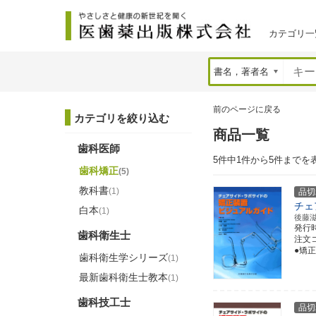
カテゴリ一
前のページに戻る
カテゴリを絞り込む
商品一覧
歯科医師
5件中1件から5件までを
歯科矯正
(5)
教科書
(1)
品切
チェ
白本
(1)
後藤
発行
歯科衛生士
注文コー
●矯
歯科衛生学シリーズ
(1)
最新歯科衛生士教本
(1)
歯科技工士
品切