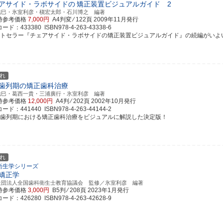
アサイド・ラボサイドの
矯正装置ビジュアルガイド 2
滋巳・氷室利彦・槇宏太郎・石川博之 編著
時参考価格
7,000円
A4判変 ⁄ 122頁
2009年11月発行
ド：433380 ISBN978-4-263-43338-6
ストセラー『チェアサイド・ラボサイドの矯正装置ビジュアルガイド』の続編がいよいよ刊行
れ
歯列期の矯正歯科治療
滋巳・葛西一貴・三浦廣行・氷室利彦 編著
時参考価格
12,000円
A4判 ⁄ 202頁
2002年10月発行
ド：441440 ISBN978-4-263-44144-2
合歯列期における矯正歯科治療をビジュアルに解説した決定版！
れ
衛生学シリーズ
矯正学
社団法人全国歯科衛生士教育協議会 監修／氷室利彦 編著
時参考価格
3,000円
B5判 ⁄ 208頁
2023年1月発行
ド：426280 ISBN978-4-263-42628-9