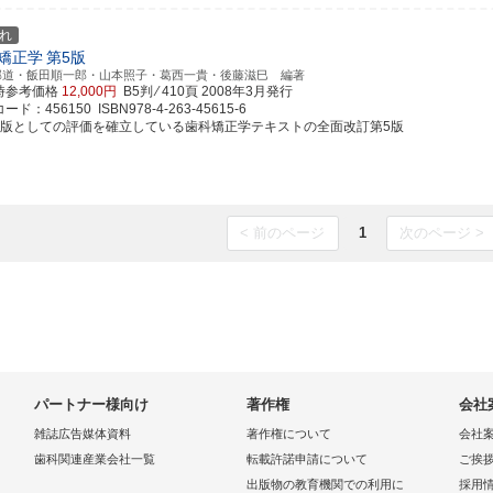
れ
矯正学
第5版
邦道・飯田順一郎・山本照子・葛西一貴・後藤滋巳 編著
時参考価格
12,000円
B5判 ⁄ 410頁
2008年3月発行
ド：456150 ISBN978-4-263-45615-6
定版としての評価を確立している歯科矯正学テキストの全面改訂第5版
< 前のページ
1
次のページ >
パートナー様向け
著作権
会社
雑誌広告媒体資料
著作権について
会社
歯科関連産業会社一覧
転載許諾申請について
ご挨
出版物の教育機関での利用に
採用