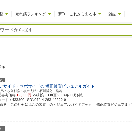
覧
売れ筋ランキング
新刊・これから出る本
雑誌
表示
れ
アサイド・ラボサイドの
矯正装置ビジュアルガイド
滋巳・氷室利彦・槇宏太郎・石川博之 編著
時参考価格
12,000円
A4判変 ⁄ 308頁
2004年11月発行
ド：433300 ISBN978-4-263-43330-0
正歯科「この症例にはこの装置」のビジュアルガイドブック 「矯正装置ビジュアルガイド2
れ