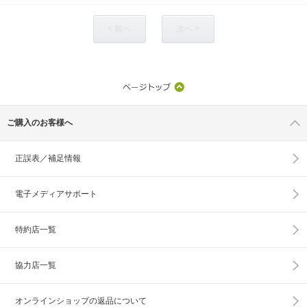
< 前へ
次へ >
ご購入のお客様へ
正誤表／補足情報
電子メディアサポート
特約店一覧
協力店一覧
オンラインショップの
返品について