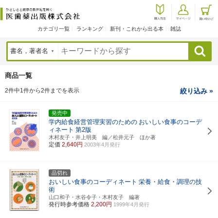
カテゴリ一覧
ランキング
新刊・これから出る本
雑誌
検索
商品一覧
2件中1件から2件までを表示
絞り込み »
発売中
学内給食経営管理実習のための
おいしい食事のコーデ
ィネート
第2版
木村友子・井上明美 編／松井元子 ほか著
定価
2,640円
2003年4月発行
品切れ
おいしい食事のコーディネート
栄養・給食・調理の技
術
山口和子・水谷令子・木村友子 編著
発行時参考価格
2,200円
1999年4月発行