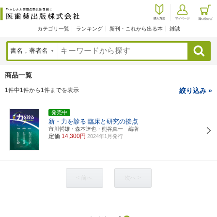
カテゴリ一覧
ランキング
新刊・これから出る本
雑誌
検索
商品一覧
1件中1件から1件までを表示
絞り込み »
発売中
新・力を診る
臨床と研究の接点
市川哲雄・森本達也・熊谷真一 編著
定価
14,300円
2024年1月発行
< 前へ
次へ >