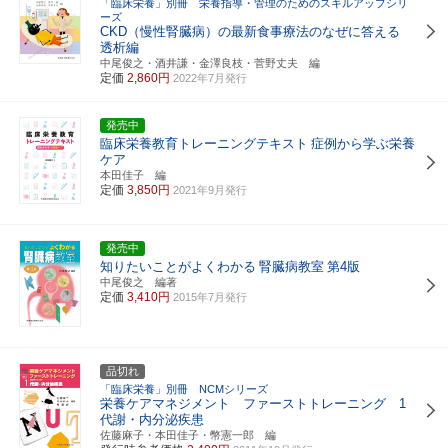
「臨床栄養」別冊 栄養指導・管理のためのスキルアップシリ
ーズ
CKD（慢性腎臓病）の最新食事療法のなぜに答える
透析編
中尾俊之・酒井謙・金澤良枝・菅野丈夫 編
定価
2,860円
2022年7月発行
発売中
臨床栄養教育トレーニングテキスト
症例から学ぶ栄養
ケア
本田佳子 編
定価
3,850円
2021年9月発行
発売中
知りたいことがよくわかる
腎臓病教室
第4版
中尾俊之 編著
定価
3,410円
2015年7月発行
品切れ
「臨床栄養」別冊 NCMシリーズ
栄養ケアマネジメント ファーストトレーニング 1
代謝・内分泌疾患
佐藤麻子・本田佳子・幣憲一郎 編