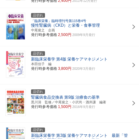
発行時参考価格
2,400円
2011年12月発行
品切れ
「臨床栄養」臨時増刊号第115巻4号
慢性腎臓病（CKD）と栄養・食事管理
中尾俊之 企画
発行時参考価格
2,500円
2009年9月発行
品切れ
新臨床栄養学
第4版
栄養ケアマネジメント
本田佳子 編
発行時参考価格
3,800円
2020年3月発行
品切れ
腎臓病食品交換表
第9版
治療食の基準
黒川清 監修／中尾俊之・小沢尚・酒井謙 編著
発行時参考価格
1,500円
2016年9月発行
品切れ
新臨床栄養学
第3版
栄養ケアマネジメント 最新「管