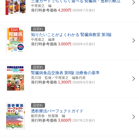
三連カードでらくらく選べる
腎臓病・透析の献立
中尾俊之 編
発行時参考価格
4,200円
2009年7月発行
品切れ
知りたいことがよくわかる
腎臓病教室
第3版
中尾俊之 編著
発行時参考価格
3,000円
2009年4月発行
品切れ
腎臓病食品交換表
第8版
治療食の基準
黒川清 監修／中尾俊之 編集代表
発行時参考価格
1,300円
2008年9月発行
品切れ
透析療法パーフェクトガイド
飯田喜俊・秋葉隆 編
発行時参考価格
3,600円
2007年2月発行