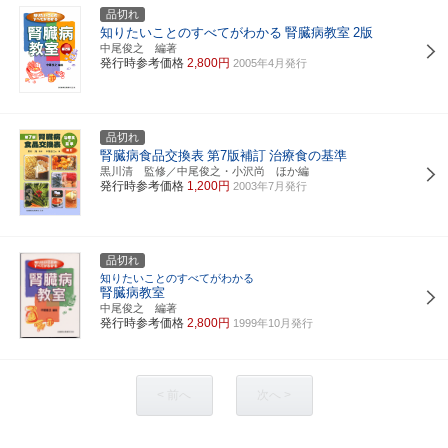
品切れ
知りたいことのすべてがわかる
腎臓病教室
2版
中尾俊之 編著
発行時参考価格
2,800円
2005年4月発行
品切れ
腎臓病食品交換表
第7版補訂
治療食の基準
黒川清 監修／中尾俊之・小沢尚 ほか編
発行時参考価格
1,200円
2003年7月発行
品切れ
知りたいことのすべてがわかる
腎臓病教室
中尾俊之 編著
発行時参考価格
2,800円
1999年10月発行
< 前へ
次へ >