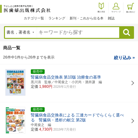
カテゴリ一覧
ランキング
新刊・これから出る本
雑誌
検索
商品一覧
26件中1件から26件までを表示
絞り込み »
発売中
腎臓病食品交換表
第10版
治療食の基準
黒川清 監修／中尾俊之・小沢尚・酒井謙 編
定価
1,980円
2026年1月発行
発売中
腎臓病食品交換表による
三連カードでらくらく選べ
る 腎臓病・透析の献立
第2版
中尾俊之 編
定価
4,730円
2019年7月発行