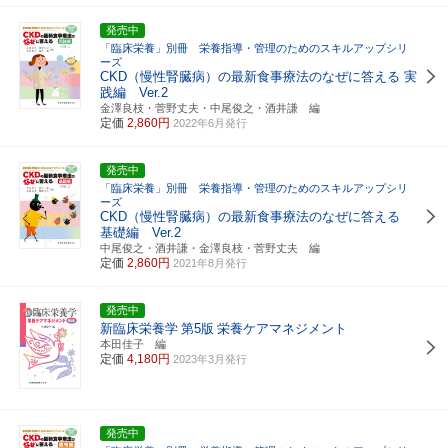
発売中
「臨床栄養」別冊 栄養指導・管理のためのスキルアップシリ
ーズ
CKD（慢性腎臓病）の最新食事療法のなぜに答える 実
践編 Ver.2
金澤良枝・菅野丈夫・中尾俊之・酒井謙 編
定価
2,860円
2022年6月発行
発売中
「臨床栄養」別冊 栄養指導・管理のためのスキルアップシリ
ーズ
CKD（慢性腎臓病）の最新食事療法のなぜに答える
基礎編 Ver.2
中尾俊之・酒井謙・金澤良枝・菅野丈夫 編
定価
2,860円
2021年8月発行
発売中
新臨床栄養学
第5版
栄養ケアマネジメント
本田佳子 編
定価
4,180円
2023年3月発行
発売中