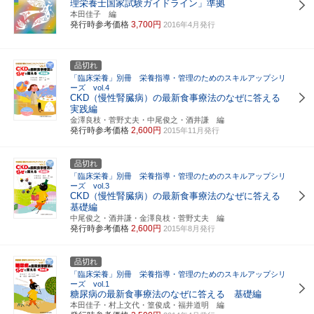
理栄養士国家試験ガイドライン」準拠
本田佳子 編
発行時参考価格
3,700円
2016年4月発行
品切れ
「臨床栄養」別冊 栄養指導・管理のためのスキルアップシリ
ーズ vol.4
CKD（慢性腎臓病）の最新食事療法のなぜに答える
実践編
金澤良枝・菅野丈夫・中尾俊之・酒井謙 編
発行時参考価格
2,600円
2015年11月発行
品切れ
「臨床栄養」別冊 栄養指導・管理のためのスキルアップシリ
ーズ vol.3
CKD（慢性腎臓病）の最新食事療法のなぜに答える
基礎編
中尾俊之・酒井謙・金澤良枝・菅野丈夫 編
発行時参考価格
2,600円
2015年8月発行
品切れ
「臨床栄養」別冊 栄養指導・管理のためのスキルアップシリ
ーズ vol.1
糖尿病の最新食事療法のなぜに答える 基礎編
本田佳子・村上文代・篁俊成・福井道明 編