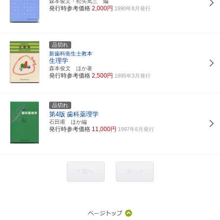
森本俊文・松矢篤三 編
発行時参考価格
2,000円
1990年8月発行
品切れ
新歯科衛生士教本
生理学
森本俊文 ほか著
発行時参考価格
2,500円
1995年3月発行
品切れ
第4版
歯科薬理学
石田甫 ほか編
発行時参考価格
11,000円
1997年6月発行
< 前へ
次へ >