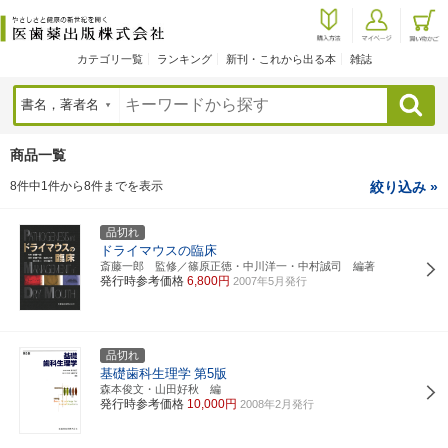
カテゴリ一覧
ランキング
新刊・これから出る本
雑誌
検索
商品一覧
8件中1件から8件までを表示
絞り込み »
品切れ
ドライマウスの臨床
斎藤一郎 監修／篠原正徳・中川洋一・中村誠司 編著
発行時参考価格
6,800円
2007年5月発行
品切れ
基礎歯科生理学
第5版
森本俊文・山田好秋 編
発行時参考価格
10,000円
2008年2月発行