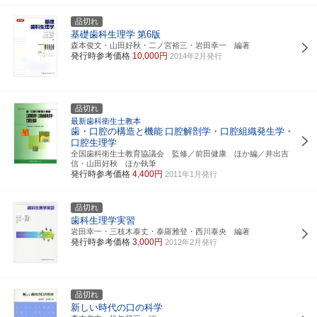
品切れ
基礎歯科生理学
第6版
森本俊文・山田好秋・二ノ宮裕三・岩田幸一 編著
発行時参考価格
10,000円
2014年2月発行
品切れ
最新歯科衛生士教本
歯・口腔の構造と機能
口腔解剖学・口腔組織発生学・
口腔生理学
全国歯科衛生士教育協議会 監修／前田健康 ほか編／井出吉
信・山田好秋 ほか執筆
発行時参考価格
4,400円
2011年1月発行
品切れ
歯科生理学実習
岩田幸一・三枝木泰丈・泰羅雅登・西川泰央 編著
発行時参考価格
3,000円
2012年2月発行
品切れ
新しい時代の口の科学