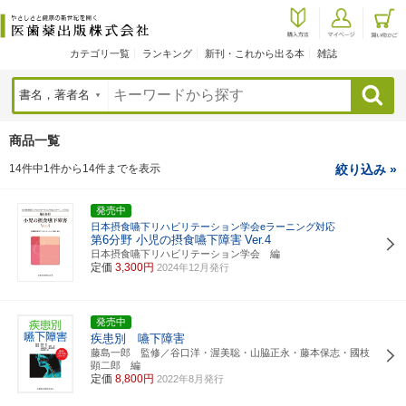
カテゴリ一覧
ランキング
新刊・これから出る本
雑誌
検索
商品一覧
14件中1件から14件までを表示
絞り込み »
発売中
日本摂食嚥下リハビリテーション学会eラーニング対応
第6分野 小児の摂食嚥下障害
Ver.4
日本摂食嚥下リハビリテーション学会 編
定価
3,300円
2024年12月発行
発売中
疾患別 嚥下障害
藤島一郎 監修／谷口洋・渥美聡・山脇正永・藤本保志・國枝
顕二郎 編
定価
8,800円
2022年8月発行