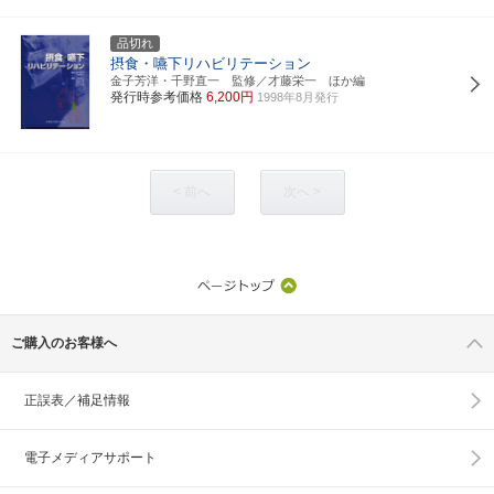
品切れ
摂食・嚥下リハビリテーション
金子芳洋・千野直一 監修／才藤栄一 ほか編
発行時参考価格
6,200円
1998年8月発行
< 前へ
次へ >
ご購入のお客様へ
正誤表／補足情報
電子メディアサポート