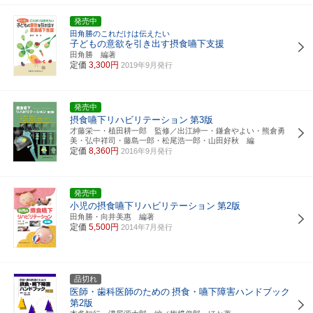
発売中
田角勝のこれだけは伝えたい
子どもの意欲を引き出す摂食嚥下支援
田角勝 編著
定価
3,300円
2019年9月発行
発売中
摂食嚥下リハビリテーション
第3版
才藤栄一・植田耕一郎 監修／出江紳一・鎌倉やよい・熊倉勇
美・弘中祥司・藤島一郎・松尾浩一郎・山田好秋 編
定価
8,360円
2016年9月発行
発売中
小児の摂食嚥下リハビリテーション
第2版
田角勝・向井美惠 編著
定価
5,500円
2014年7月発行
品切れ
医師・歯科医師のための
摂食・嚥下障害ハンドブック
第2版