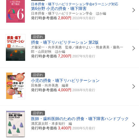
日本摂食・嚥下リハビリテーション学会eラーニング対応
第6分野
小児の摂食・嚥下障害
日本摂食・嚥下リハビリテーション学会 ほか編
発行時参考価格
2,800円
2010年9月発行
品切れ
摂食・嚥下リハビリテーション
第2版
才藤栄一・向井美惠 監修／鎌倉やよい・熊倉勇美・藤島一
郎・山田好秋 ほか編
発行時参考価格
7,200円
2007年9月発行
品切れ
小児の摂食・嚥下リハビリテーション
田角勝・向井美惠 編著
発行時参考価格
4,000円
2006年9月発行
品切れ
医師・歯科医師のための
摂食・嚥下障害ハンドブック
溝尻源太郎・本多知行 編
発行時参考価格
3,400円
2000年5月発行