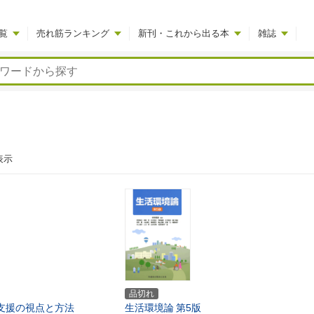
覧
売れ筋ランキング
新刊・これから出る本
雑誌
表示
品切れ
支援の視点と方法
生活環境論
第5版