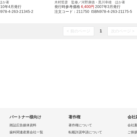
ほか著
木村哲彦 監修／河野康徳・黒川幸雄 ほか著
010年4月発行
発行時参考価格
6,400円
2007年3月発行
8-4-263-21345-2
注文コード：211750 ISBN978-4-263-21175-5
< 前のページ
1
次のページ >
パートナー様向け
著作権
会社
雑誌広告媒体資料
著作権について
会社
歯科関連産業会社一覧
転載許諾申請について
ご挨