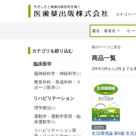
カテゴリ一
前のページに戻る
カテゴリを絞り込む
商品一覧
臨床医学
2件中1件から2件までを
脳神経科学・神経科学
(1)
整形外科・形成外科・ス
ポーツ医学
(2)
リハビリテーション
理学療法
(5)
運動学・運動学実習・臨
床運動学
(9)
品切れ
リハビリテーション医
生活環境論
第6版
生活
学・リハビリテーション