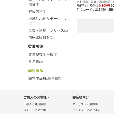
木村哲彦 監修／黒川幸雄 
概論
(1)
発行時参考価格
6,800円
2
注文コード：213450 ISBN97
神経内科
(1)
地域リハビリテーション
(3)
全集・講座・シリーズ
(1)
国家試験対策
(2)
柔道整復
柔道整復学一般
(4)
参考書
(2)
歯科医師
障害者歯科/老年歯科
(2)
ご購入のお客様へ
書店様向け
正誤表／補足情報
マイリスト印刷機能
電子メディアサポート
ブックフェアのご案内