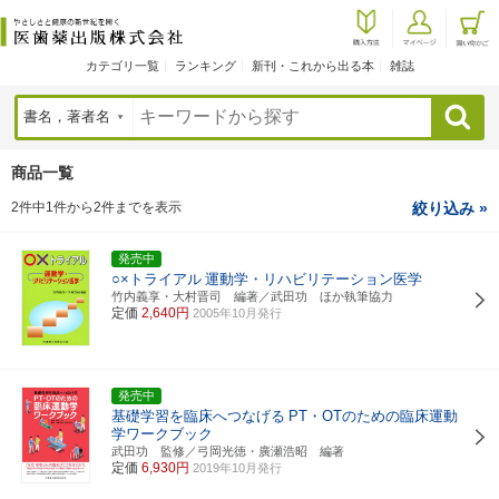
カテゴリ一覧
ランキング
新刊・これから出る本
雑誌
検索
商品一覧
2件中1件から2件までを表示
絞り込み »
発売中
○×トライアル
運動学・リハビリテーション医学
竹内義享・大村晋司 編著／武田功 ほか執筆協力
定価
2,640円
2005年10月発行
発売中
基礎学習を臨床へつなげる
PT・OTのための臨床運動
学ワークブック
武田功 監修／弓岡光徳・廣瀬浩昭 編著
定価
6,930円
2019年10月発行