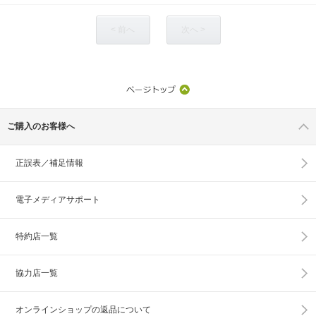
< 前へ
次へ >
ご購入のお客様へ
正誤表／補足情報
電子メディアサポート
特約店一覧
協力店一覧
オンラインショップの
返品について