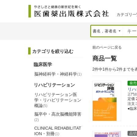
カテゴリ一
前のページに戻る
カテゴリを絞り込む
商品一覧
臨床医学
2件中1件から2件までを
脳神経科学・神経科学
(1)
発売
リハビリテーション
リハ
リハビリテーション医
正門
定価
学・リハビリテーション
注文コー
概論
(5)
●臨
脳卒中・高次脳機能障害
(2)
CLINICAL REHABILITAT
ION・別冊
品切
(1)