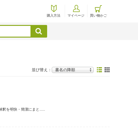
購入方法
マイページ
買い物かご
検索
並び替え：
明快・簡潔にまと......