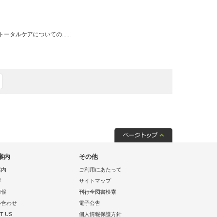
ルケアについての......
案内
その他
案内
ご利用にあたって
拶
サイトマップ
情報
刊行全図書検索
い合わせ
電子公告
T US
個人情報保護方針