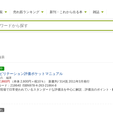
覧
売れ筋ランキング
新刊・これから出る本
雑誌
表示
中
ビリテーション評価ポケットマニュアル
由久 編著
2,860円
（本体 2,600円＋税10％） 新書判 ⁄ 314頁
2011年3月発行
ド：218640 ISBN978-4-263-21864-8
床現場で日常使われているスタンダードな評価法を中心に解説．評価法のポイント・解釈を
れ