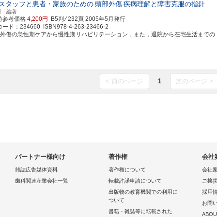
スタッフと患者・家族のための
頭部外傷
疾病理解と障害克服の指針
暉 編著
時参考価格
4,200円
B5判 ⁄ 232頁
2005年5月発行
ド：234660 ISBN978-4-263-23466-2
部外傷の急性期ケアから慢性期リハビリテーション，また，退院から在宅生活までのトータ
< 前のページ
1
次のページ >
パートナー様向け
著作権
会社
雑誌広告媒体資料
著作権について
会社
歯科関連産業会社一覧
転載許諾申請について
ご挨
出版物の教育機関での利用に
採用
ついて
お問
書籍・雑誌等に転載された
ABOU