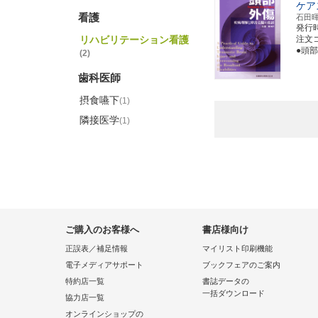
ケア
看護
石田
発行
リハビリテーション看護
注文コー
●頭
(2)
歯科医師
摂食嚥下
(1)
隣接医学
(1)
ご購入のお客様へ
書店様向け
正誤表／補足情報
マイリスト印刷機能
電子メディアサポート
ブックフェアのご案内
特約店一覧
書誌データの
一括ダウンロード
協力店一覧
オンラインショップの