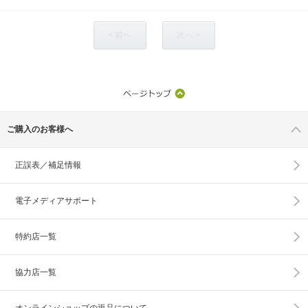
< 前へ
次へ >
ご購入のお客様へ
正誤表／補足情報
電子メディアサポート
特約店一覧
協力店一覧
オンラインショップの
返品について