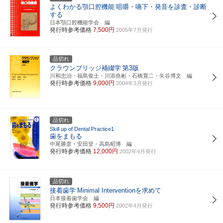
よくわかる顎口腔機能
咀嚼・嚥下・発音を診査・診断
する
日本顎口腔機能学会 編
発行時参考価格
7,500円
2005年7月発行
品切れ
クラウンブリッジ補綴学
第3版
川和忠治・福島俊士・川添堯彬・石橋寛二・矢谷博文 編
発行時参考価格
9,000円
2004年3月発行
品切れ
Skill up of Dental Practice1
歯をまもる
中尾勝彦・安田登・高島昭博 編
発行時参考価格
12,000円
2002年4月発行
品切れ
接着歯学
Minimal Interventionを求めて
日本接着歯学会 編
発行時参考価格
9,500円
2002年4月発行