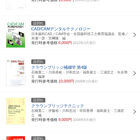
品切れ
CAD/CAMデンタルテクノロジー
日本歯科CAD／CAM学会・全国歯科技工士教育協議会 監修／
末瀬一彦・宮﨑隆 編
発行時参考価格
6,000円
2012年4月発行
品切れ
クラウンブリッジ補綴学
第4版
石橋寛二・川添堯彬・川和忠治・福島俊士・三浦宏之・矢谷博
文 編著
発行時参考価格
10,000円
2009年2月発行
品切れ
クラウンブリッジテクニック
石橋寛二・伊藤裕・川和忠治・寺田善博・福島俊士・三浦宏
之 編
発行時参考価格
9,000円
2008年9月発行
品切れ