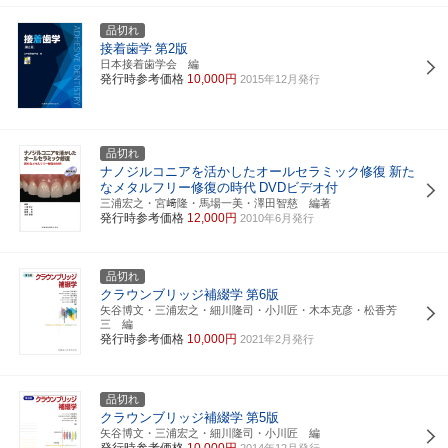
品切れ
接着歯学
第2版
日本接着歯学会 編
発行時参考価格
10,000円
2015年12月発行
品切れ
ナノジルコニアを活かしたオールセラミック修復
新た
なメタルフリー修復の時代
DVDビデオ付
三浦宏之・宮﨑隆・馬場一美・澤田智慈 編著
発行時参考価格
12,000円
2010年6月発行
品切れ
クラウンブリッジ補綴学
第6版
矢谷博文・三浦宏之・細川隆司・小川匠・木本克彦・松香芳
三 編
発行時参考価格
10,000円
2021年2月発行
品切れ
クラウンブリッジ補綴学
第5版
矢谷博文・三浦宏之・細川隆司・小川匠 編
発行時参考価格
10,000円
2014年12月発行