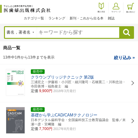
カテゴリ一覧
ランキング
新刊・これから出る本
雑誌
検索
商品一覧
13件中1件から13件までを表示
絞り込み »
発売中
クラウンブリッジテクニック
第2版
三浦宏之・伊藤裕・小川匠・細川隆司・石橋寛二・川和忠治・
寺田善博・福島俊士 編
定価
9,900円
2018年3月発行
発売中
基礎から学ぶCAD/CAMテクノロジー
日本デジタル歯科学会・全国歯科技工士教育協議会 監修／末
瀬一彦・宮﨑隆 編
定価
7,700円
2017年8月発行