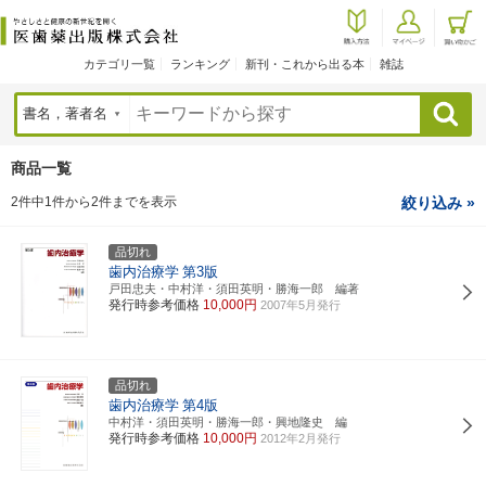
カテゴリ一覧
ランキング
新刊・これから出る本
雑誌
検索
商品一覧
2件中1件から2件までを表示
絞り込み »
品切れ
歯内治療学
第3版
戸田忠夫・中村洋・須田英明・勝海一郎 編著
発行時参考価格
10,000円
2007年5月発行
品切れ
歯内治療学
第4版
中村洋・須田英明・勝海一郎・興地隆史 編
発行時参考価格
10,000円
2012年2月発行