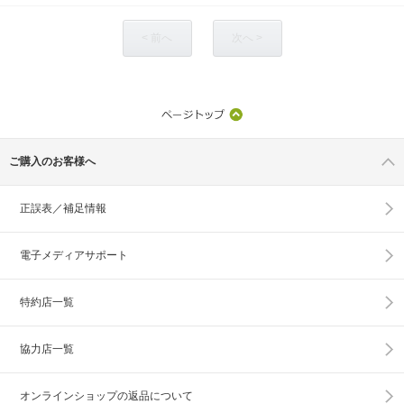
< 前へ
次へ >
ご購入のお客様へ
正誤表／補足情報
電子メディアサポート
特約店一覧
協力店一覧
オンラインショップの
返品について