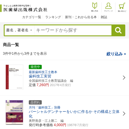
カテゴリ一覧
ランキング
新刊・これから出る本
雑誌
検索
商品一覧
3件中1件から3件までを表示
絞り込み »
発売中
最新歯科技工士教本
歯科技工実習
全国歯科技工士教育協議会 編
定価
7,260円
2017年4月発行
品切れ
月刊「歯科技工」別冊
パーシャルデンチャーをいかに作るか
その構成と立体
化
奥野善彦・江上勝二 編
発行時参考価格
4,000円
1987年7月発行