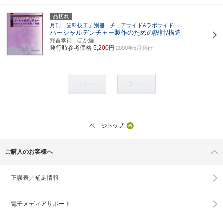
品切れ
月刊「歯科技工」別冊 チェアサイド&ラボサイド
パーシャルデンチャー製作のための設計/構造
野首孝祠 ほか編
発行時参考価格
5,200円
2000年5月発行
< 前へ
次へ >
ご購入のお客様へ
正誤表／補足情報
電子メディアサポート