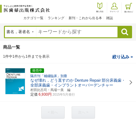
カテゴリ一覧
ランキング
新刊・これから出る本
雑誌
検索
商品一覧
1件中1件から1件までを表示
絞り込み »
発売中
隔月刊「補綴臨床」別冊
なぜ壊れ，どう直すのか
Denture Repair
部分床義歯・
全部床義歯・インプラントオーバーデンチャー
村田比呂司・馬場一美 編
定価
6,930円
2015年5月発行
< 前へ
次へ >