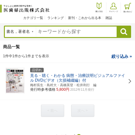
カテゴリ一覧
ランキング
新刊・これから出る本
雑誌
検索
商品一覧
1件中1件から1件までを表示
絞り込み »
品切れ
見る・聴く・わかる
病態・治療説明ビジュアルファイ
ル
DVDビデオ（欠損補綴編）付
梅村長生・島村大・高橋英登・松井利行 編
発行時参考価格
5,800円
2012年11月発行
< 前へ
次へ >