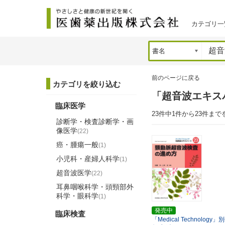
カテゴリ一
前のページに戻る
カテゴリを絞り込む
「超音波エキス
臨床医学
23件中1件から23件まで
診断学・検査診断学・画
像医学
(22)
癌・腫瘍一般
(1)
小児科・産婦人科学
(1)
超音波医学
(22)
耳鼻咽喉科学・頭頸部外
科学・眼科学
(1)
発売中
臨床検査
「Medical Technology」