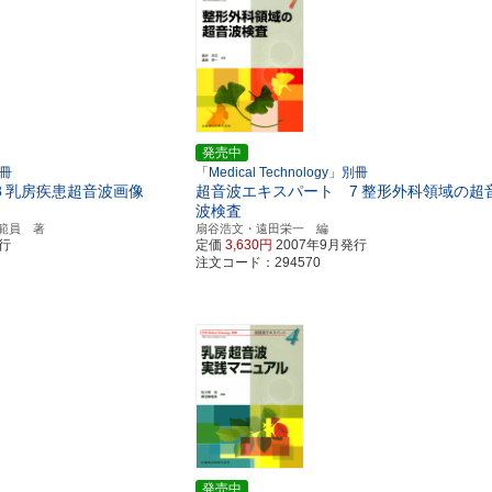
発売中
別冊
「Medical Technology」別冊
8
乳房疾患超音波画像
超音波エキスパート 7
整形外科領域の超
波検査
範員 著
扇谷浩文・遠田栄一 編
発行
定価
3,630円
2007年9月発行
注文コード：294570
発売中