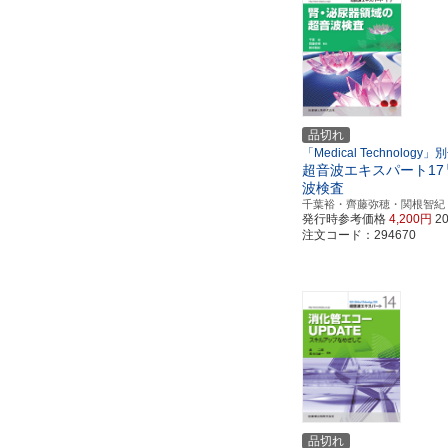
品切れ
「Medical Technology」
超音波エキスパート17
波検査
千葉裕・齊藤弥穂・関根智紀
発行時参考価格
4,200円
2
注文コード：294670
品切れ