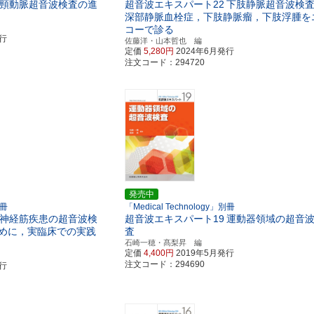
頸動脈超音波検査の進
超音波エキスパート22
下肢静脈超音波検
深部静脈血栓症，下肢静脈瘤，下肢浮腫を
コーで診る
発行
佐藤洋・山本哲也 編
定価
5,280円
2024年6月発行
注文コード：294720
発売中
別冊
「Medical Technology」別冊
神経筋疾患の超音波検
超音波エキスパート19
運動器領域の超音
めに，実臨床での実践
査
石崎一穂・髙梨昇 編
定価
4,400円
2019年5月発行
注文コード：294690
発行