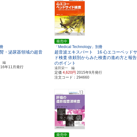
発売中
別冊
「Medical Technology」別冊
腎・泌尿器領域の超音
超音波エキスパート 16
心エコーベッド
ド検査
依頼別からみた検査の進め方と報告
 編
のポイント
016年11月発行
遠田栄一 編
定価
4,620円
2015年9月発行
注文コード：294660
発売中