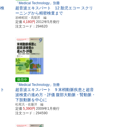
「Medical Technology」別冊
波検
超音波エキスパート 12
胎児エコー
スクリ
ーニングから精密検査まで
岩崎昭宏・髙梨昇 編
定価
4,180円
2012年5月発行
注文コード：294620
発売中
「Medical Technology」別冊
ート
超音波エキスパート 9
末梢動脈疾患と超音
波検査の進め方・評価
腹部大動脈・腎動脈・
下肢動脈を中心に
松尾汎・佐藤洋 編
定価
5,390円
2009年1月発行
注文コード：294590