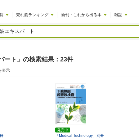
覧
売れ筋ランキング
新刊・これから出る本
雑誌
パート」の検索結果：23件
を表示
発売中
別冊
「Medical Technology」別冊