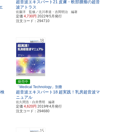
査
超音波エキスパート21
皮膚・軟部腫瘤の超音
エ
波アトラス
佐藤洋 監修／北川孝道・吉岡明治 編著
定価
4,730円
2022年5月発行
注文コード：294710
発売中
「Medical Technology」別冊
波検
超音波エキスパート18
超実践！乳房超音波マ
ニュアル
佐久間浩・白井秀明 編著
定価
4,620円
2019年4月発行
注文コード：294680