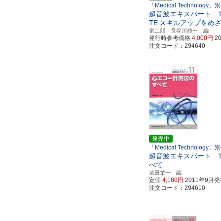
「Medical Technology」
超音波エキスパート 1
TE
スキルアップをめ
畠二郎・長谷川雄一 編
発行時参考価格
4,000円
2
注文コード：294640
発売中
「Medical Technology」
超音波エキスパート 1
べて
遠田栄一 編
定価
4,180円
2011年9月
注文コード：294610