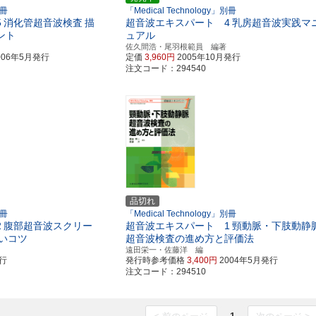
別冊
「Medical Technology」別冊
5
消化管超音波検査
描
超音波エキスパート 4
乳房超音波実践マ
ント
ュアル
佐久間浩・尾羽根範員 編著
006年5月発行
定価
3,960円
2005年10月発行
注文コード：294540
品切れ
別冊
「Medical Technology」別冊
2
腹部超音波スクリー
超音波エキスパート 1
頸動脈・下肢動静
いコツ
超音波検査の進め方と評価法
遠田栄一・佐藤洋 編
発行
発行時参考価格
3,400円
2004年5月発行
注文コード：294510