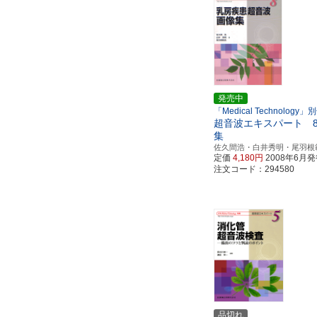
発売中
「Medical Technology」
超音波エキスパート 
集
佐久間浩・白井秀明・尾羽根
定価
4,180円
2008年6月
注文コード：294580
品切れ