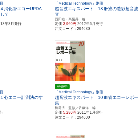
別冊
「Medical Technology」別冊
4
消化管エコーUPDA
超音波エキスパート 13
肝癌の造影超音
ざして
査
西田睦・髙梨昇 編
013年8月発行
定価
3,960円
2012年6月発行
注文コード：294630
発売中
別冊
「Medical Technology」別冊
1
心エコー計測法のす
超音波エキスパート 10
血管エコーレポ
集
松尾汎 監修／佐藤洋 編
発行
定価
5,280円
2011年1月発行
注文コード：294600