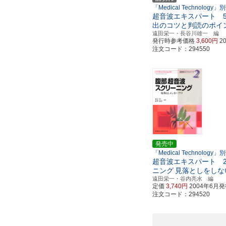
「Medical Technology」
超音波エキスパート 
出のコツと判読のポイ
遠田栄一・長谷川雄一 編
発行時参考価格
3,600円
2
注文コード：294550
発売中
「Medical Technology」
超音波エキスパート 
ニング
見落としをしな
遠田栄一・谷内亮水 編
定価
3,740円
2004年6月
注文コード：294520