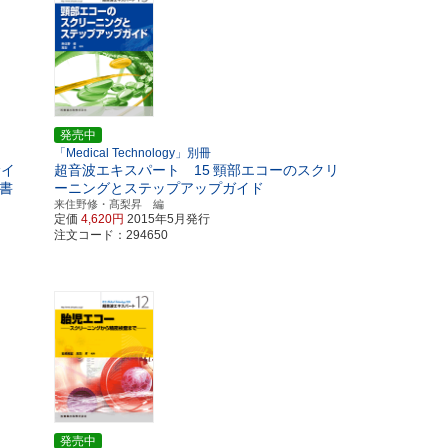
発売中
「Medical Technology」別冊
サイ
超音波エキスパート 15
頸部エコーのスクリ
書
ーニングとステップアップガイド
来住野修・髙梨昇 編
定価
4,620円
2015年5月発行
注文コード：294650
発売中