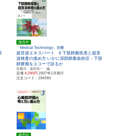
発売中
「Medical Technology」別冊
音
超音波エキスパート 6
下肢静脈疾患と超音
波検査の進め方
いかに深部静脈血栓症・下肢
静脈瘤をエコーで診るか
佐藤洋・遠田栄一 編
定価
4,290円
2007年1月発行
注文コード：294560
発売中