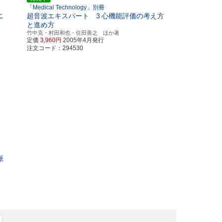
「Medical Technology」別冊
ニ
超音波エキスパート 3
心機能評価の考え方
と進め方
竹中克・村田和也・住田善之 ほか著
定価
3,960円
2005年4月発行
注文コード：294530
脈