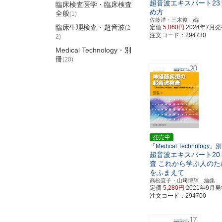
超音波エキスパート23
臨床検査医学・臨床検査
め方
全般
(1)
佐藤洋・三木俊 編
臨床生理検査・超音波
定価
5,060円
2024年7月
(2
注文コード：294730
2)
Medical Technology・別
冊
(20)
発売中
「Medical Technology」
超音波エキスパート20
査
これから学ぶ人のた
をふまえて
高松直子・山﨑博輝 編集
定価
5,280円
2021年9月
注文コード：294700