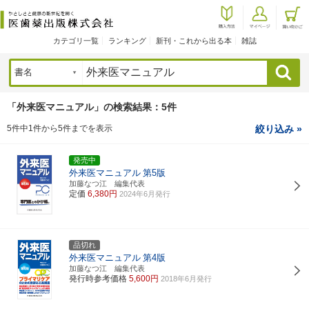
カテゴリ一覧
ランキング
新刊・これから出る本
雑誌
検索
「外来医マニュアル」の検索結果：5件
5件中1件から5件までを表示
絞り込み »
発売中
外来医マニュアル
第5版
加藤なつ江 編集代表
定価
6,380円
2024年6月発行
品切れ
外来医マニュアル
第4版
加藤なつ江 編集代表
発行時参考価格
5,600円
2018年6月発行