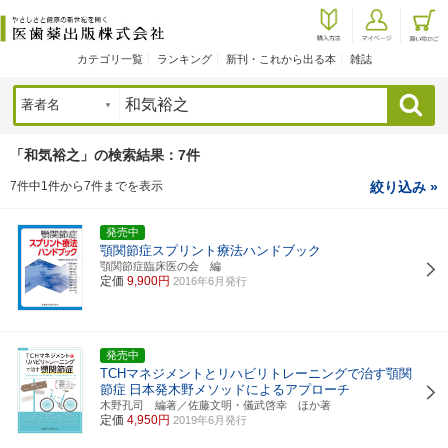
カテゴリ一覧
ランキング
新刊・これから出る本
雑誌
検索
「和気裕之」の検索結果：7件
7件中1件から7件までを表示
絞り込み »
発売中
顎関節症スプリント療法ハンドブック
顎関節症臨床医の会 編
定価
9,900円
2016年6月発行
発売中
TCHマネジメントとリハビリトレーニングで治す顎関
節症
日本発木野メソッドによるアプローチ
木野孔司 編著／佐藤文明・儀武啓幸 ほか著
定価
4,950円
2019年6月発行