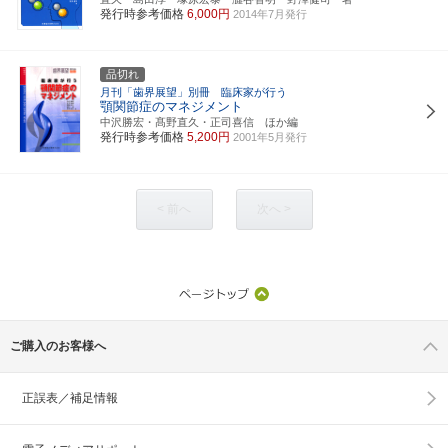
発行時参考価格
6,000円
2014年7月発行
品切れ
月刊「歯界展望」別冊 臨床家が行う
顎関節症のマネジメント
中沢勝宏・髙野直久・正司喜信 ほか編
発行時参考価格
5,200円
2001年5月発行
< 前へ
次へ >
ご購入のお客様へ
正誤表／補足情報