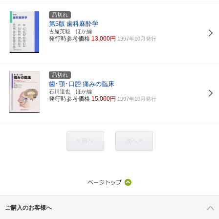
品切れ
第5版
歯科麻酔学
古屋英毅 ほか編
発行時参考価格
13,000円
1997年10月発行
品切れ
歯･顎･口腔
痛みの臨床
石川達也 ほか編
発行時参考価格
15,000円
1997年10月発行
< 前へ
次へ >
ご購入のお客様へ