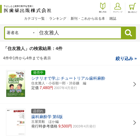
カテゴリ一覧
ランキング
新刊・これから出る本
雑誌
検索
「住友雅人」の検索結果：4件
4件中1件から4件までを表示
絞り込み »
発売中
シナリオで学ぶ
チュートリアル歯科麻酔
住友雅人・小谷順一郎・渋谷鑛 編
定価
7,480円
2007年4月発行
品切れ
歯科麻酔学
第6版
古屋英毅 ほか編
発行時参考価格
9,500円
2003年4月発行