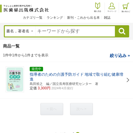
カテゴリ一覧
ランキング
新刊・これから出る本
雑誌
検索
商品一覧
1件中1件から1件までを表示
絞り込み »
発売中
指導者のための介護予防ガイド
地域で取り組む健康増
進
島田裕之 編／国立長寿医療研究センター 著
定価
3,300円
2024年4月発行
< 前へ
次へ >