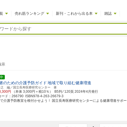
覧
売れ筋ランキング
新刊・これから出る本
雑誌
表示
中
者のための介護予防ガイド
地域で取り組む健康増進
裕之 編／国立長寿医療研究センター 著
3,300円
（本体 3,000円＋税10％） B5判 ⁄ 120頁
2024年4月発行
ド：266790 ISBN978-4-263-26679-3
域で介護予防教室を根付かせよう！ 国立長寿医療研究センターによる健康増進サポー