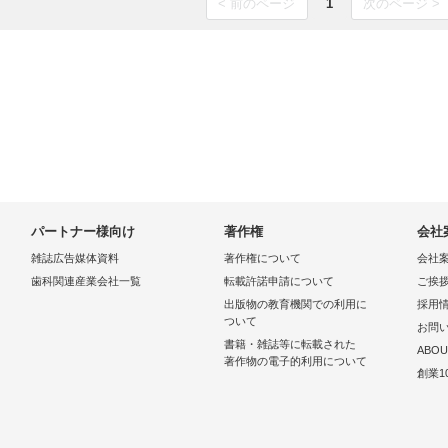
< 前のページ
1
次のページ >
パートナー様向け
著作権
会社
雑誌広告媒体資料
著作権について
会社
歯科関連産業会社一覧
転載許諾申請について
ご挨
出版物の教育機関での利用に
採用
ついて
お問
書籍・雑誌等に転載された
ABOU
著作物の電子的利用について
創業1