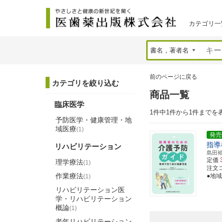
カテゴリ一
前のページに戻る
カテゴリを絞り込む
商品一覧
臨床医学
1件中1件から1件までを
予防医学・健康管理・地
域医療
(1)
発売
指導
リハビリテーション
島田
定価
理学療法
(1)
注文コー
作業療法
●地
(1)
リハビリテーション医
学・リハビリテーション
概論
(1)
老年リハビリテーション