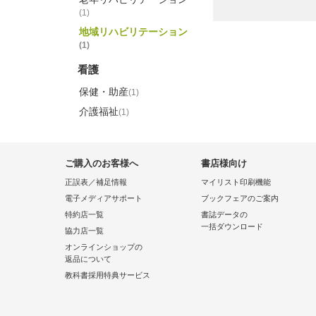
(1)
地域リハビリテーション
(1)
看護
保健・助産
(1)
介護福祉
(1)
ご購入のお客様へ
書店様向け
正誤表／補足情報
マイリスト印刷機能
電子メディアサポート
ブックフェアのご案内
特約店一覧
書誌データの
一括ダウンロード
協力店一覧
オンラインショップの
返品について
教科書採用特典サービス