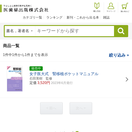
カテゴリ一覧
ランキング
新刊・これから出る本
雑誌
検索
商品一覧
1件中1件から1件までを表示
絞り込み »
発売中
女子医大式 腎移植ポケットマニュアル
石田英樹 監修
定価
3,520円
2023年6月発行
< 前へ
次へ >