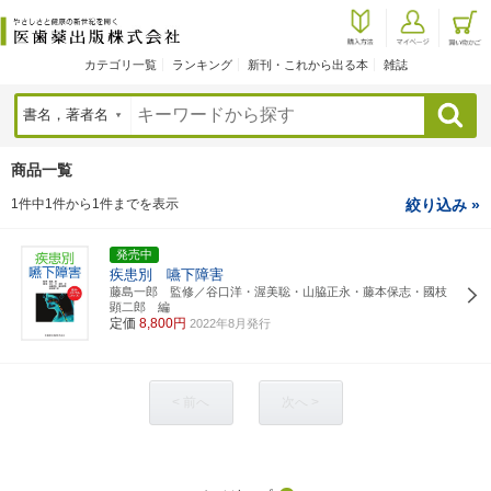
カテゴリ一覧
ランキング
新刊・これから出る本
雑誌
検索
商品一覧
1件中1件から1件までを表示
絞り込み »
発売中
疾患別 嚥下障害
藤島一郎 監修／谷口洋・渥美聡・山脇正永・藤本保志・國枝
顕二郎 編
定価
8,800円
2022年8月発行
< 前へ
次へ >